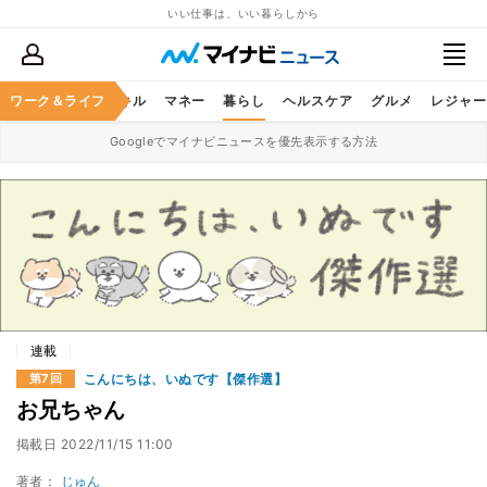
いい仕事は、いい暮らしから
ャリア
ワーク＆ライフ
ビジネススキル
マネー
暮らし
ヘルスケア
グルメ
レジャー
Googleでマイナビニュースを優先表示する方法
連載
こんにちは、いぬです【傑作選】
第7回
お兄ちゃん
掲載日
2022/11/15 11:00
著者：
じゅん