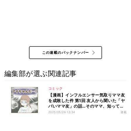
この連載のバックナンバー
編集部が選ぶ関連記事
コミック
【漫画】インフルエンサー気取りママ友
を成敗した件 第1回 友人から聞いた「ヤ
バいママ友」の話…そのママ、知ってま
す。インフルエンサー気取りのママ友・
2025/05/26 13:34
連載
アイちゃん、再び参上!!