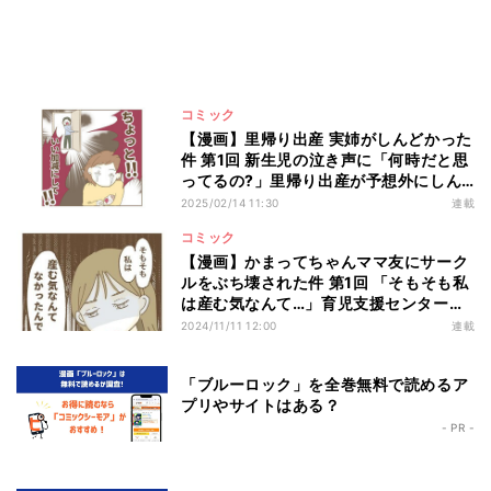
コミック
【漫画】里帰り出産 実姉がしんどかった
件 第1回 新生児の泣き声に「何時だと思
ってるの?」里帰り出産が予想外にしん
どかった話
2025/02/14 11:30
連載
コミック
【漫画】かまってちゃんママ友にサーク
ルをぶち壊された件 第1回 「そもそも私
は産む気なんて…」育児支援センターで
爆弾発言!?
2024/11/11 12:00
連載
「ブルーロック」を全巻無料で読めるア
プリやサイトはある？
- PR -