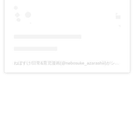
ねぼすけ/日常&育児漫画(@nebosuke_azarashiii)がシェアした投稿