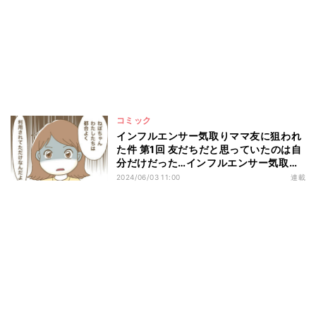
コミック
インフルエンサー気取りママ友に狙われ
た件 第1回 友だちだと思っていたのは自
分だけだった…インフルエンサー気取り
のママ友が巻き起こすトラブルとは
2024/06/03 11:00
連載