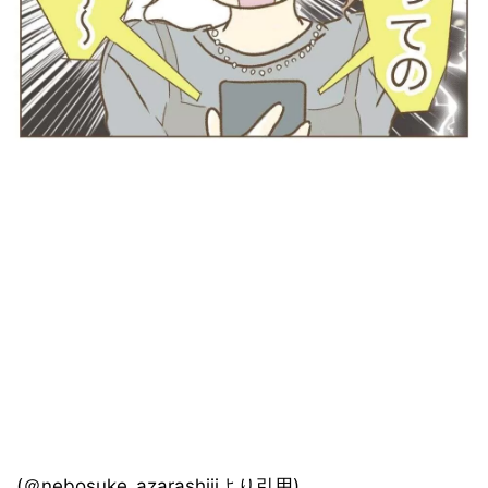
(＠nebosuke_azarashiiiより引用)