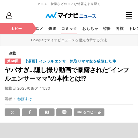
アニメ・特撮などのコアな情報をより深く
ホビー
アニメ
鉄道
コミック
おもちゃ
特撮
将棋
トレ
Googleでマイナビニュースを優先表示する方法
連載
【漫画】インフルエンサー気取りママ友を成敗した件
第68回
ヤバすぎ…隠し撮り動画で暴露された“インフ
ルエンサーママ”の本性とは!?
掲載日
2025/08/01 11:30
著者：
ねぼすけ
URLをコピー