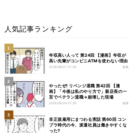
人気記事ランキング
年収高い人って 第24回 【漫画】年収が
高い先輩がコンビニATMを使わない理由
2026/08/07 21:28
連載
やったぜ! リベンジ退職 第42回 【漫
画】「今後は私のやり方で」新店長の一
言でベテラン退職→崩壊した現場
2026/08/04 07:00
連載
非正規雇用にまつわる実話 第60回 コン
プラ時代の今、派遣社員は働きやすくな
った?