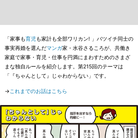
「家事も
育児
も家計も全部ワリカン! 」バツイチ同士の
事実再婚を選んだ
マンガ
家・水谷さるころが、共働き
家庭で家事・育児・仕事を円満にまわすためのさまざ
まな独自ルールを紹介します。第215回のテーマは
「『ちゃんとして』じゃわからない」です。
→
これまでのお話はこちら