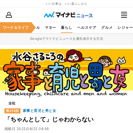
いい仕事は、いい暮らしから
ャリア
ワーク＆ライフ
ビジネススキル
マネー
暮らし
ヘルスケア
グルメ
レジャー
Googleでマイナビニュースを優先表示する方法
連載
家事と育児と男と女
第215回
「ちゃんとして」じゃわからない
掲載日
2022/08/22 08:56