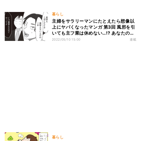
暮らし
主婦をサラリーマンにたとえたら想像以
上にヤバくなったマンガ 第3回 風邪を引
いても主フ業は休めない…!? あなたの自
宅はホワイト企業ですか?
2022/05/10 15:00
連載
暮らし