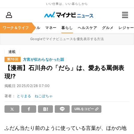
いい仕事は、いい暮らしから
ャリア
ワーク＆ライフ
ビジネススキル
マネー
暮らし
ヘルスケア
グルメ
レジャー
Googleでマイナビニュースを優先表示する方法
連載
方言が伝わらなかった話
第70回
【漫画】石川弁の「だら」は、愛ある罵倒表
現!?
掲載日
2025/02/28 07:00
著者：
とりまる ねこぽちゃ
URLをコピー
ふだん当たり前のように使っている言葉が、ほかの地