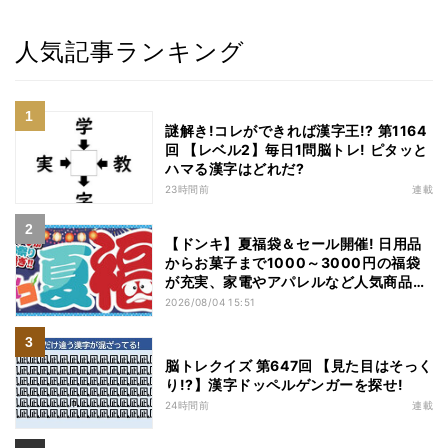
人気記事ランキング
謎解き!コレができれば漢字王!? 第1164
回 【レベル2】毎日1問脳トレ! ピタッと
ハマる漢字はどれだ?
23時間前
連載
【ドンキ】夏福袋＆セール開催! 日用品
からお菓子まで1000～3000円の福袋
が充実、家電やアパレルなど人気商品も
特価
2026/08/04 15:51
脳トレクイズ 第647回 【見た目はそっく
り!?】漢字ドッペルゲンガーを探せ!
24時間前
連載