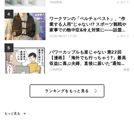
19時間前
レポート
ワークマンの「ペルチェベスト」、"作
業する人用"じゃない!? スポーツ観戦や
家事での熱中症&冷え対策に――話題の
商品を徹底検証
2026/08/07 17:53
レポート
パワーカップルも楽じゃない 第22回
【漫画】「海外でも行っちゃう?」最高
収益に喜ぶ夫婦、直後に届いた“通知
書”で現実に戻された
17時間前
連載
ランキングをもっと見る
もっと見る