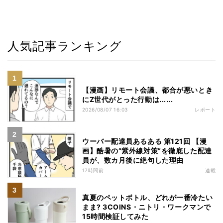
人気記事ランキング
【漫画】リモート会議、都合が悪いとき
にZ世代がとった行動は......
2026/08/07 16:03
レポート
ウーバー配達員あるある 第121回 【漫
画】酷暑の“紫外線対策”を徹底した配達
員が、数カ月後に絶句した理由
17時間前
連載
真夏のペットボトル、どれが一番冷たい
まま? 3COINS・ニトリ・ワークマンで
15時間検証してみた