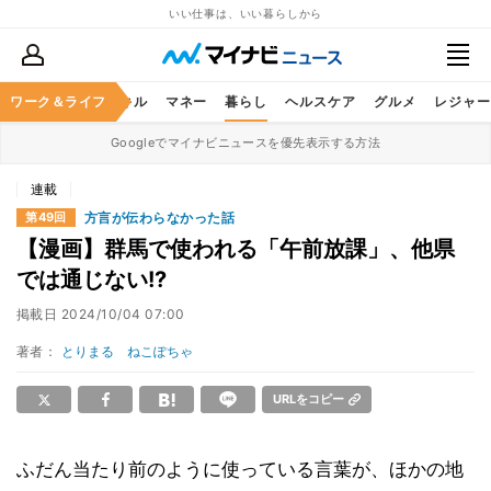
いい仕事は、いい暮らしから
ャリア
ワーク＆ライフ
ビジネススキル
マネー
暮らし
ヘルスケア
グルメ
レジャー
Googleでマイナビニュースを優先表示する方法
連載
方言が伝わらなかった話
第49回
【漫画】群馬で使われる「午前放課」、他県
では通じない!?
掲載日
2024/10/04 07:00
著者：
とりまる ねこぽちゃ
URLをコピー
ふだん当たり前のように使っている言葉が、ほかの地