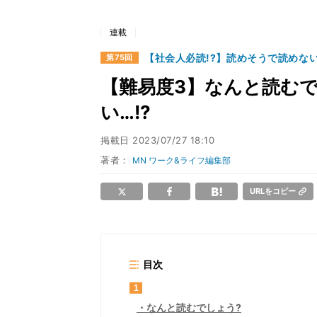
連載
【社会人必読!?】読めそうで読めな
第75回
【難易度3】なんと読むで
い…!?
掲載日
2023/07/27 18:10
著者：
MN ワーク&ライフ編集部
URLをコピー
目次
1
なんと読むでしょう?