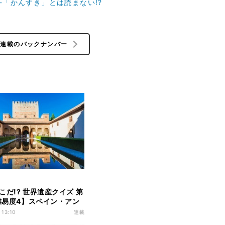
-「かんすき」とは読まない!?
の連載のバックナンバー
こだ!? 世界遺産クイズ 第
【難易度4】スペイン・アン
地方にある世界遺産はな
 13:10
連載
う!?