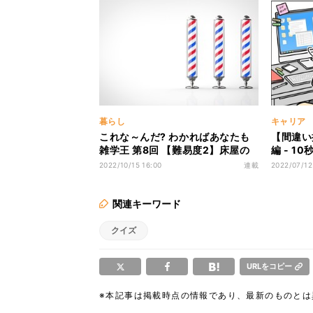
暮らし
キャリア
これな～んだ? わかればあなたも
【間違い
雑学王 第8回 【難易度2】床屋の
編 - 1
店先にある"3色の看板"の名前、知
間違いだ
2022/10/15 16:00
連載
2022/07/12
ってる?
関連キーワード
クイズ
URLをコピー
※本記事は掲載時点の情報であり、最新のものと