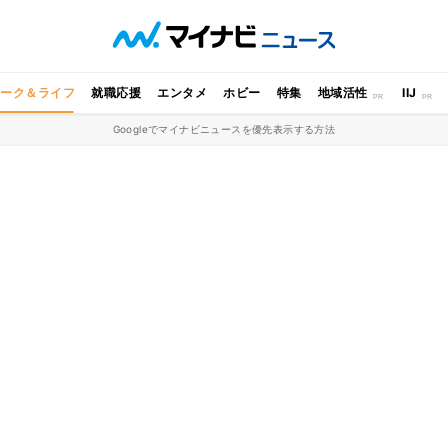
ワーク＆ライフ
就職応援
エンタメ
ホビー
特集
地域活性
IIJ
Googleでマイナビニュースを優先表示する方法