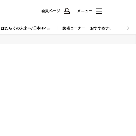
会員ページ
メニュー
はたらくの未来へ/日本HP
読者コーナー
おすすめナビ
マイナビB