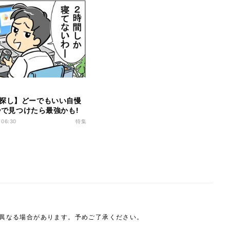
探し】どーでもいい自慢
0秒で見つけたら最強かも!
らけの新入社員
 06:30
特集
は異なる場合があります。予めご了承ください。