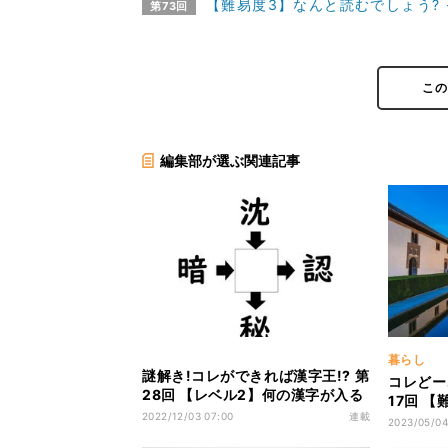
【難易度3】なんと読むでしょう? 
第73回
こ
編集部が選ぶ関連記事
暮らし
謎解き!コレができれば漢字王!? 第
コレどー
28回 【レベル2】何の漢字が入る
17回 
でしょう!?
2022/12/03 07:00
連載
ダルシア
2023/05/04
んでしょ