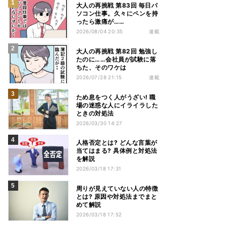
大人の再挑戦 第83回 毎日パ
ソコン仕事。久々にペンを持
ったら激痛が……
2026/08/04 20:35
連載
大人の再挑戦 第82回 勉強し
たのに……会社員が試験に落
ちた、そのワケは
2026/07/28 21:15
連載
ため息をつく人がうざい! 職
場の迷惑な人にイライラした
ときの対処法
2026/03/30 14:27
人格否定とは? どんな言葉が
当てはまる? 具体例と対処法
を解説
2026/03/18 17:31
周りが見えていない人の特徴
とは? 原因や対処法までまと
めて解説
2026/03/18 17:52