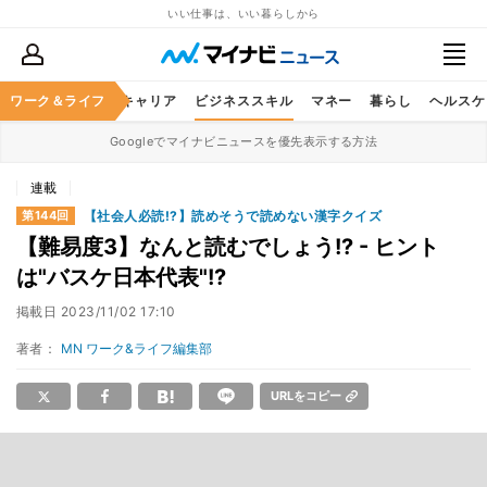
いい仕事は、いい暮らしから
ワーク＆ライフ
キャリア
ビジネススキル
マネー
暮らし
ヘルスケ
Googleでマイナビニュースを優先表示する方法
連載
【社会人必読!?】読めそうで読めない漢字クイズ
第144回
【難易度3】なんと読むでしょう!? - ヒント
は"バスケ日本代表"!?
掲載日
2023/11/02 17:10
著者：
MN ワーク&ライフ編集部
URLをコピー