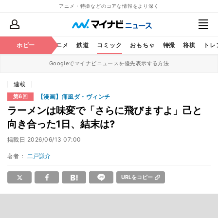
アニメ・特撮などのコアな情報をより深く
ホビー
アニメ
鉄道
コミック
おもちゃ
特撮
将棋
トレ
Googleでマイナビニュースを優先表示する方法
連載
【漫画】痛風ダ・ヴィンチ
第6回
ラーメンは味変で「さらに飛びますよ」己と
向き合った1日、結末は?
掲載日
2026/06/13 07:00
著者：
二戸謙介
URLをコピー