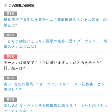
この連載の前後回
第8回
粗食療法で食生活を改善へ…「痛風撃退スペシャル定食」の
献立は?
第7回
「とりま病院いこっか」医学の進歩に驚くダ・ヴィンチ、痛
風のメカニズムは?
第6回
ラーメンは味変で「さらに飛びますよ」己と向き合った1
日、結末は?
第5回
臭い! なのに最高…! ダ・ヴィンチがラーメン初体験、どう
表現した?
第4回
落ち込むダ・ヴィンチを晩御飯に誘うリサ「あたしの行きつ
け」どんな店…?