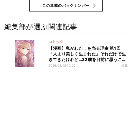
この連載のバックナンバー
編集部が選ぶ関連記事
コミック
【漫画】私がわたしを売る理由 第1回
「人より美しく生まれた」それだけで生
きてきたけれど…32歳を目前に思うこと
とは?
2026/03/18 10:00
連載