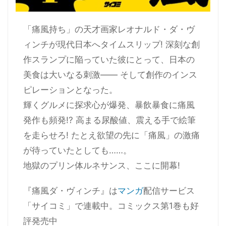
「痛風持ち」の天才画家レオナルド・ダ・ヴ
ィンチが現代日本へタイムスリップ! 深刻な創
作スランプに陥っていた彼にとって、日本の
美食は大いなる刺激―― そして創作のインス
ピレーションとなった。
輝くグルメに探求心が爆発、暴飲暴食に痛風
発作も頻発!? 高まる尿酸値、震える手で絵筆
を走らせろ! たとえ欲望の先に「痛風」の激痛
が待っていたとしても……。
地獄のプリン体ルネサンス、ここに開幕!
『痛風ダ・ヴィンチ』は
マンガ
配信サービス
「サイコミ」で連載中。コミックス第1巻も好
評発売中