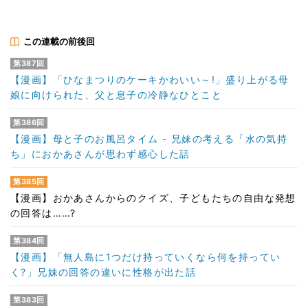
この連載の前後回
第387回
【漫画】「ひなまつりのケーキかわいい～!」盛り上がる母
娘に向けられた、父と息子の冷静なひとこと
第386回
【漫画】母と子のお風呂タイム - 兄妹の考える「水の気持
ち」におかあさんが思わず感心した話
第385回
【漫画】おかあさんからのクイズ、子どもたちの自由な発想
の回答は……?
第384回
【漫画】「無人島に1つだけ持っていくなら何を持ってい
く?」兄妹の回答の違いに性格が出た話
第383回