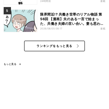
24時間前
連載
限界間近!? 共働き世帯のリアル物語 第
56回 【漫画】夫のある一言で始まっ
た、共働き夫婦の言い合い。妻も思わ
ず…
2026/08/05 08:17
連載
ランキングをもっと見る
もっと見る