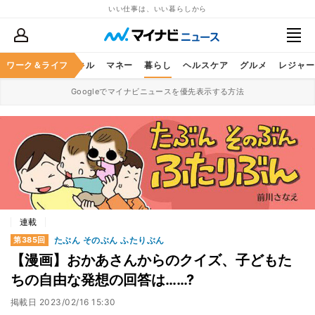
いい仕事は、いい暮らしから
ャリア
ワーク＆ライフ
ビジネススキル
マネー
暮らし
ヘルスケア
グルメ
レジャー
Googleでマイナビニュースを優先表示する方法
連載
たぶん そのぶん ふたりぶん
第385回
【漫画】おかあさんからのクイズ、子どもた
ちの自由な発想の回答は……?
掲載日
2023/02/16 15:30