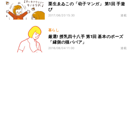
栗生ゑゐこの「幼子マンガ」 第1回 手遊
び
2017/06/20 15:30
連載
暮らし
厳選! 授乳四十八手 第1回 基本のポーズ
「縁側の猫ババア」
2016/08/04 11:00
連載