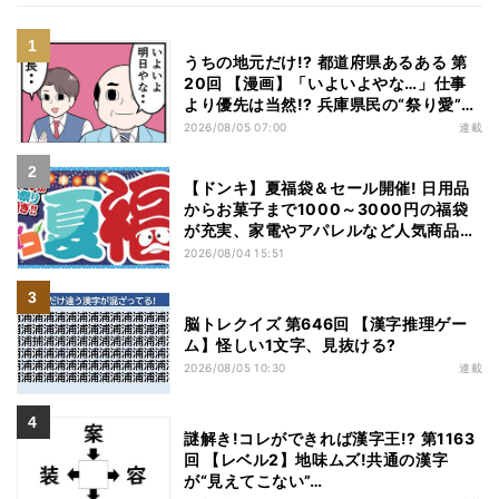
うちの地元だけ!? 都道府県あるある 第
20回 【漫画】「いよいよやな…」仕事
より優先は当然!? 兵庫県民の“祭り愛”が
熱すぎた
2026/08/05 07:00
連載
【ドンキ】夏福袋＆セール開催! 日用品
からお菓子まで1000～3000円の福袋
が充実、家電やアパレルなど人気商品も
特価
2026/08/04 15:51
脳トレクイズ 第646回 【漢字推理ゲー
ム】怪しい1文字、見抜ける?
2026/08/05 10:30
連載
謎解き!コレができれば漢字王!? 第1163
回 【レベル2】地味ムズ!共通の漢字
が“見えてこない”…