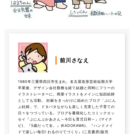
前川さなえ
1980年三重県四日市生まれ。名古屋造形芸術短期大学
卒業後、デザイン会社勤務を経て結婚と同時にフリーの
イラストレーターに。商業イラストをメインに似顔絵師
としても活動。 妊娠をきっかけに始めたブログ「ぷにん
ぷ妊婦」で、ドタバタながらも楽しく充実した子育ての
日々をつづっている。ブログを書籍化したコミックエッ
セイ『ぷにんぷかあさん～今日も育児日和～』(マイナ
ビ)、『5歳だって女。』(KADOKAWA)、『ハンドメイ
ドで楽しい毎日! わるのりてづくり』(二見書房)販売