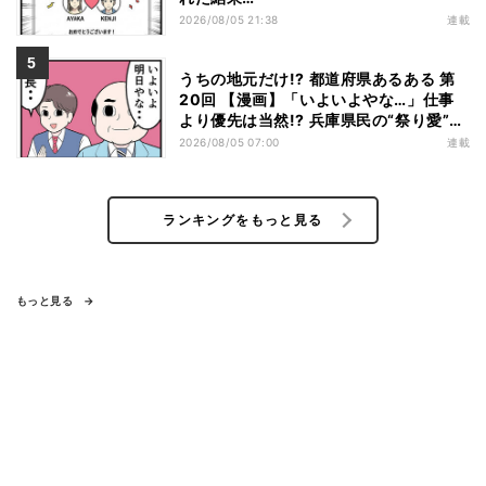
2026/08/05 21:38
連載
うちの地元だけ!? 都道府県あるある 第
20回 【漫画】「いよいよやな…」仕事
より優先は当然!? 兵庫県民の“祭り愛”が
熱すぎた
2026/08/05 07:00
連載
ランキングをもっと見る
もっと見る