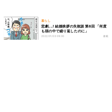
暮らし
悲劇‥‥! 結婚挨拶の失敗談 第6回 「何度
も頭の中で繰り返したのに」
2022/01/03 09:00
連載