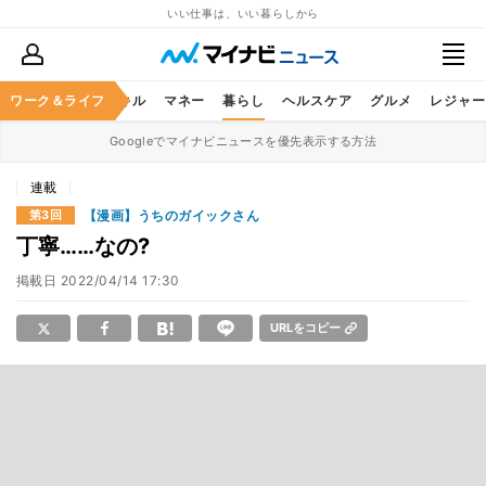
いい仕事は、いい暮らしから
ャリア
ワーク＆ライフ
ビジネススキル
マネー
暮らし
ヘルスケア
グルメ
レジャー
Googleでマイナビニュースを優先表示する方法
連載
【漫画】うちのガイックさん
第3回
丁寧……なの?
掲載日
2022/04/14 17:30
URLをコピー