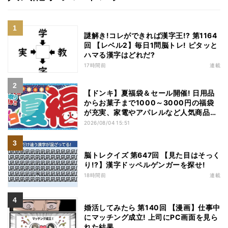
謎解き!コレができれば漢字王!? 第1164
回 【レベル2】毎日1問脳トレ! ピタッと
ハマる漢字はどれだ?
17時間前
連載
【ドンキ】夏福袋＆セール開催! 日用品
からお菓子まで1000～3000円の福袋
が充実、家電やアパレルなど人気商品も
特価
2026/08/04 15:51
脳トレクイズ 第647回 【見た目はそっく
り!?】漢字ドッペルゲンガーを探せ!
18時間前
連載
婚活してみたら 第140回 【漫画】仕事中
にマッチング成立! 上司にPC画面を見ら
れた結果…