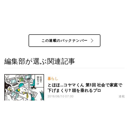
この連載のバックナンバー
編集部が選ぶ関連記事
暮らし
とほほ…コヤマくん 第1回 社会で家庭で
下げまくり? 頭を垂れるプロ
2019/06/10 07:00
連載