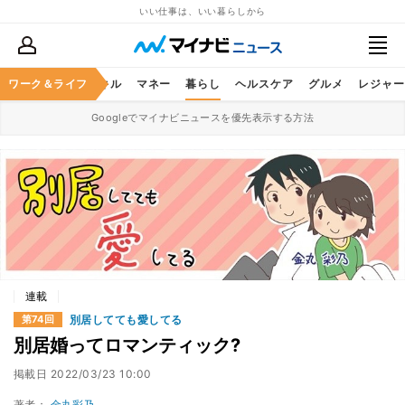
いい仕事は、いい暮らしから
ャリア
ワーク＆ライフ
ビジネススキル
マネー
暮らし
ヘルスケア
グルメ
レジャー
Googleでマイナビニュースを優先表示する方法
連載
別居してても愛してる
第74回
別居婚ってロマンティック?
掲載日
2022/03/23 10:00
著者：
金丸彩乃