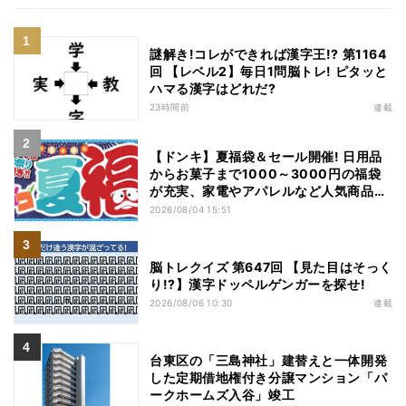
謎解き!コレができれば漢字王!? 第1164
回 【レベル2】毎日1問脳トレ! ピタッと
ハマる漢字はどれだ?
23時間前
連載
【ドンキ】夏福袋＆セール開催! 日用品
からお菓子まで1000～3000円の福袋
が充実、家電やアパレルなど人気商品も
特価
2026/08/04 15:51
脳トレクイズ 第647回 【見た目はそっく
り!?】漢字ドッペルゲンガーを探せ!
2026/08/06 10:30
連載
台東区の「三島神社」建替えと一体開発
した定期借地権付き分譲マンション「パ
ークホームズ入谷」竣工