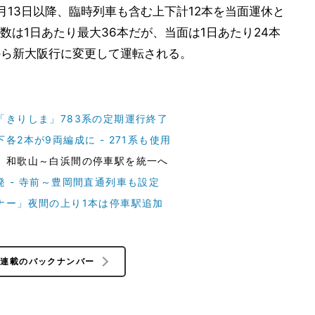
月13日以降、臨時列車も含む上下計12本を当面運休と
は1日あたり最大36本だが、当面は1日あたり24本
から新大阪行に変更して運転される。
「きりしま」783系の定期運行終了
各2本が9両編成に - 271系も使用
」和歌山～白浜間の停車駅を統一へ
 - 寺前～豊岡間直通列車も設定
ナー」夜間の上り1本は停車駅追加
の連載のバックナンバー