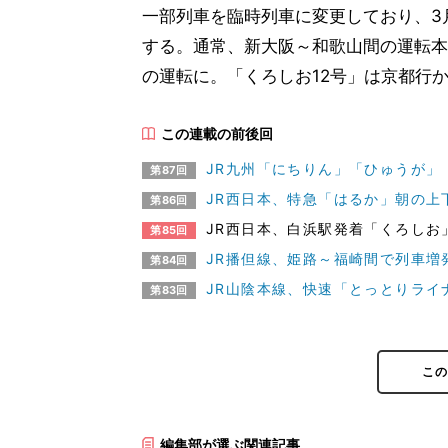
一部列車を臨時列車に変更しており、3
する。通常、新大阪～和歌山間の運転本数
の運転に。「くろしお12号」は京都行
この連載の前後回
JR九州「にちりん」「ひゅうが」
第87回
JR西日本、特急「はるか」朝の上下
第86回
JR西日本、白浜駅発着「くろしお
第85回
JR播但線、姫路～福崎間で列車増発
第84回
JR山陰本線、快速「とっとりライ
第83回
こ
編集部が選ぶ関連記事