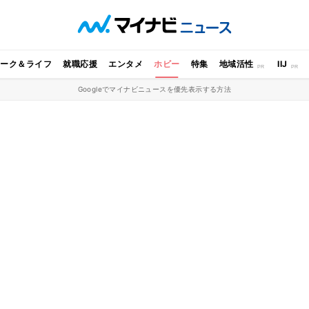
ワーク＆ライフ
就職応援
エンタメ
ホビー
特集
地域活性
IIJ
Googleでマイナビニュースを優先表示する方法