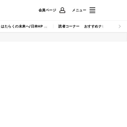
会員ページ
メニュー
はたらくの未来へ/日本HP
読者コーナー
おすすめナビ
マイナビB