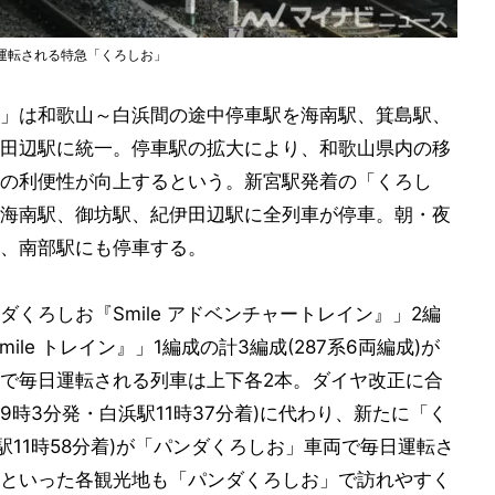
で運転される特急「くろしお」
」は和歌山～白浜間の途中停車駅を海南駅、箕島駅、
田辺駅に統一。停車駅の拡大により、和歌山県内の移
の利便性が向上するという。新宮駅発着の「くろし
海南駅、御坊駅、紀伊田辺駅に全列車が停車。朝・夜
、南部駅にも停車する。
くろしお『Smile アドベンチャートレイン』」2編
le トレイン』」1編成の計3編成(287系6両編成)が
で毎日運転される列車は上下各2本。ダイヤ改正に合
9時3分発・白浜駅11時37分着)に代わり、新たに「く
駅11時58分着)が「パンダくろしお」車両で毎日運転さ
といった各観光地も「パンダくろしお」で訪れやすく