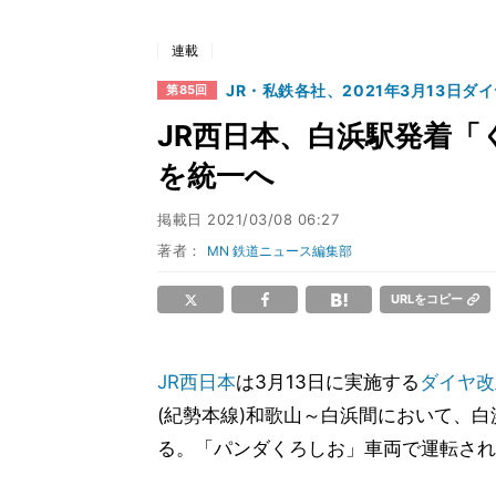
連載
JR・私鉄各社、2021年3月13日ダ
第85回
JR西日本、白浜駅発着「
を統一へ
掲載日
2021/03/08 06:27
著者：
MN 鉄道ニュース編集部
URLをコピー
JR西日本
は3月13日に実施する
ダイヤ改
(紀勢本線)和歌山～白浜間において、
る。「パンダくろしお」車両で運転され