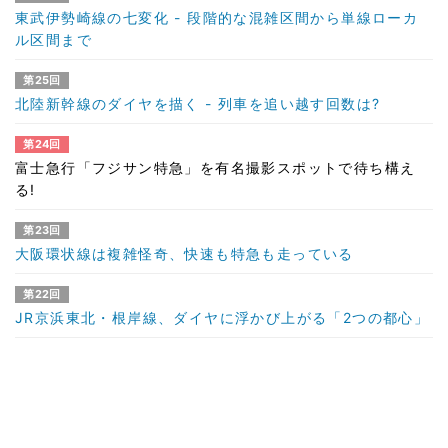
東武伊勢崎線の七変化 - 段階的な混雑区間から単線ローカ
ル区間まで
第25回
北陸新幹線のダイヤを描く - 列車を追い越す回数は?
第24回
富士急行「フジサン特急」を有名撮影スポットで待ち構え
る!
第23回
大阪環状線は複雑怪奇、快速も特急も走っている
第22回
JR京浜東北・根岸線、ダイヤに浮かび上がる「2つの都心」