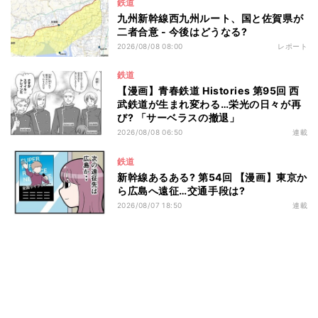
鉄道
九州新幹線西九州ルート、国と佐賀県が
二者合意 - 今後はどうなる?
2026/08/08 08:00
レポート
鉄道
【漫画】青春鉄道 Histories 第95回 西
武鉄道が生まれ変わる…栄光の日々が再
び? 「サーベラスの撤退」
2026/08/08 06:50
連載
鉄道
新幹線あるある? 第54回 【漫画】東京か
ら広島へ遠征…交通手段は?
2026/08/07 18:50
連載