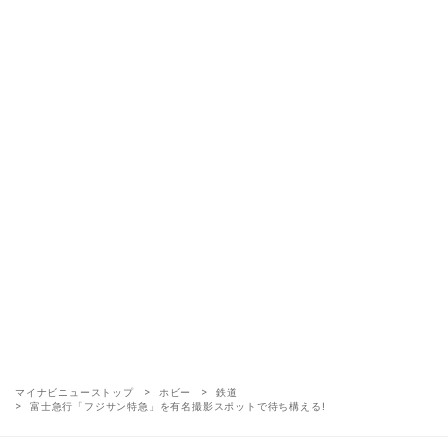
マイナビニューストップ
ホビー
鉄道
富士急行「フジサン特急」を有名撮影スポットで待ち構える!