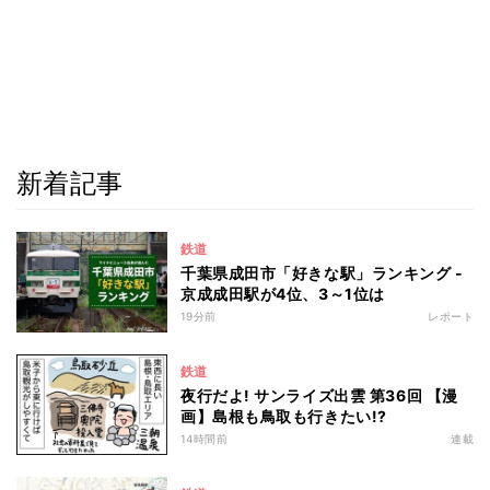
新着記事
鉄道
千葉県成田市「好きな駅」ランキング -
京成成田駅が4位、3～1位は
19分前
レポート
鉄道
夜行だよ! サンライズ出雲 第36回 【漫
画】島根も鳥取も行きたい!?
14時間前
連載