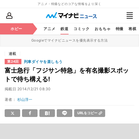
アニメ・特撮などのコアな情報をより深く
ホビー
アニメ
鉄道
コミック
おもちゃ
特撮
将棋
Googleでマイナビニュースを優先表示する方法
連載
列車ダイヤを楽しもう
第24回
富士急行「フジサン特急」を有名撮影スポッ
トで待ち構える!
掲載日
2014/12/21 08:30
著者：
杉山淳一
URLをコピー