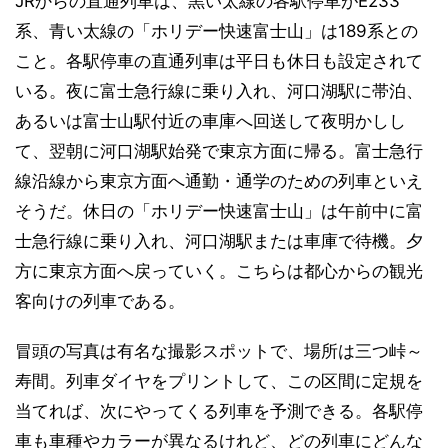
JRからの直通列車は、黒い太線の各駅停車がE233
系、青い太線の「ホリデー快速富士山」は189系との
こと。各駅停車の直通列車は平日も休日も設定されて
いる。夜に富士急行線に乗り入れ、河口湖駅に帯泊、
あるいは富士山駅付近の車庫へ回送して夜明かしし
て、翌朝に河口湖駅始発で東京方面に帰る。富士急行
線沿線から東京方面へ通勤・通学のための列車といえ
そうだ。休日の「ホリデー快速富士山」は午前中に富
士急行線に乗り入れ、河口湖駅または車庫で待機。夕
方に東京方面へ戻っていく。こちらは都心からの観光
客向けの列車である。
冒頭の写真は有名な撮影スポットで、場所は三つ峠～
寿間。列車ダイヤをプリントして、この区間に定規を
当てれば、次にやってくる列車を予測できる。各駅停
車も車種やカラーが異なるけれど、どの列車にどんな