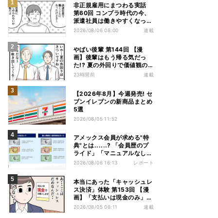
非正規雇用にまつわる実話
第60回 コンプラ時代の今、
派遣社員は働きやすくなっ
た?
2026/08/06 08:00
連載
やばい後輩 第144回 【漫
画】後輩はもう帰る気だっ
た!? 夏の外回りで価値観の
違いを実感
23時間前
連載
【2026年8月】今週発売! セ
ブンイレブンの新商品まとめ
5選
2026/08/05 11:52
アメックス会員が求める"特
典"とは......? 「会員歴のプ
ライド」「マニュアルなしの
コンシェルジュ」など担当者
2026/08/06 16:13
レポート
から聞いた"裏話"も
本当にあった「キャッシュレ
ス決済」体験 第153回 【漫
画】「支払いは現金のみ」と
分かっていたのに……会計で
2026/08/05 06:11
連載
反射的に出してしまったもの