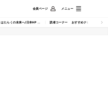
会員ページ
メニュー
はたらくの未来へ/日本HP
読者コーナー
おすすめナビ
マイナビB