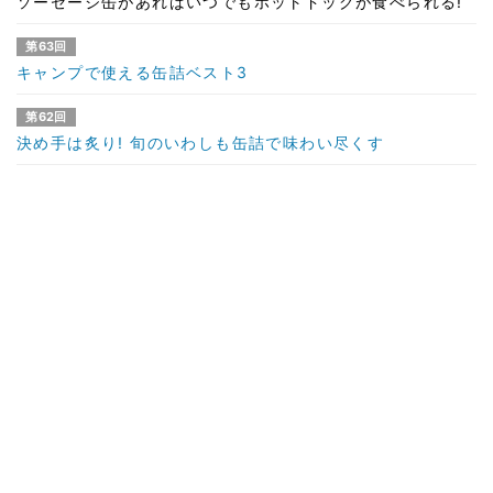
ソーセージ缶があればいつでもホットドッグが食べられる!
第63回
キャンプで使える缶詰ベスト3
第62回
決め手は炙り! 旬のいわしも缶詰で味わい尽くす