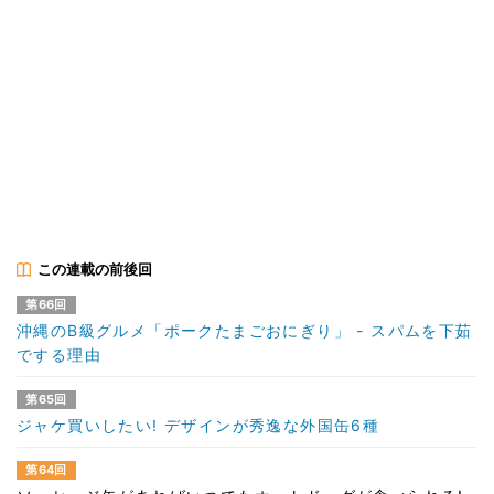
この連載の前後回
第66回
沖縄のB級グルメ「ポークたまごおにぎり」 - スパムを下茹
でする理由
第65回
ジャケ買いしたい! デザインが秀逸な外国缶6種
第64回