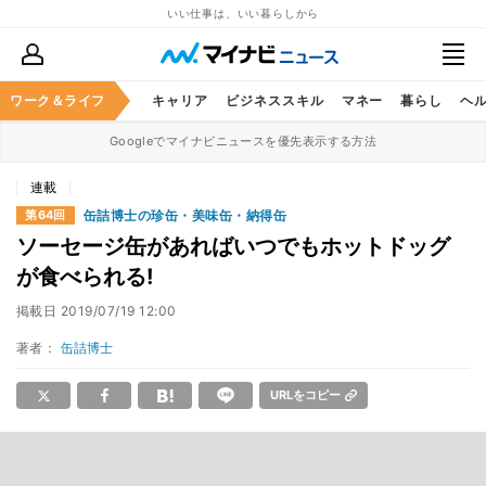
いい仕事は、いい暮らしから
ワーク＆ライフ
キャリア
ビジネススキル
マネー
暮らし
ヘ
Googleでマイナビニュースを優先表示する方法
連載
缶詰博士の珍缶・美味缶・納得缶
第64回
ソーセージ缶があればいつでもホットドッグ
が食べられる!
掲載日
2019/07/19 12:00
著者：
缶詰博士
URLをコピー