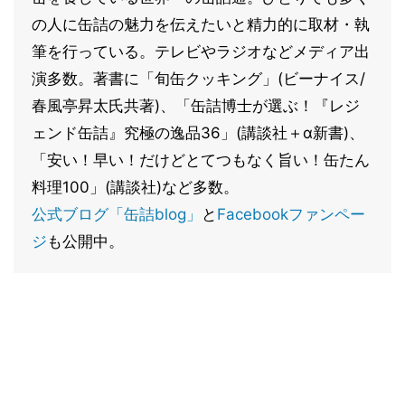
の人に缶詰の魅力を伝えたいと精力的に取材・執
筆を行っている。テレビやラジオなどメディア出
演多数。著書に「旬缶クッキング」(ビーナイス/
春風亭昇太氏共著)、「缶詰博士が選ぶ！『レジ
ェンド缶詰』究極の逸品36」(講談社＋α新書)、
「安い！早い！だけどとてつもなく旨い！缶たん
料理100」(講談社)など多数。
公式ブログ「缶詰blog」
と
Facebookファンペー
ジ
も公開中。