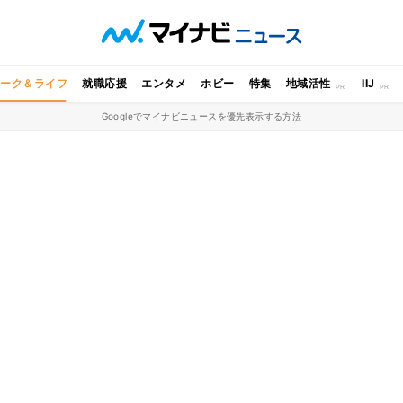
ワーク＆ライフ
就職応援
エンタメ
ホビー
特集
地域活性
IIJ
Googleでマイナビニュースを優先表示する方法