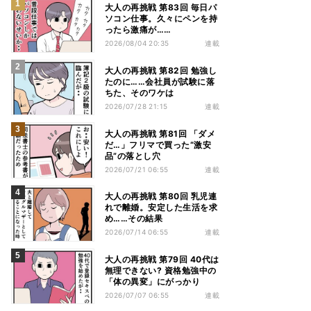
大人の再挑戦 第83回 毎日パ
ソコン仕事。久々にペンを持
ったら激痛が……
2026/08/04 20:35
連載
大人の再挑戦 第82回 勉強し
たのに……会社員が試験に落
ちた、そのワケは
2026/07/28 21:15
連載
大人の再挑戦 第81回 「ダメ
だ…」フリマで買った“激安
品”の落とし穴
2026/07/21 06:55
連載
大人の再挑戦 第80回 乳児連
れで離婚。安定した生活を求
め……その結果
2026/07/14 06:55
連載
大人の再挑戦 第79回 40代は
無理できない? 資格勉強中の
「体の異変」にがっかり
2026/07/07 06:55
連載