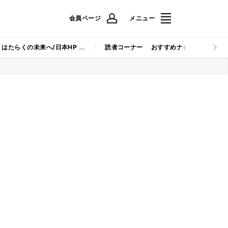
会員ページ
メニュー
はたらくの未来へ/日本HP
読者コーナー
おすすめナビ
マイナビB