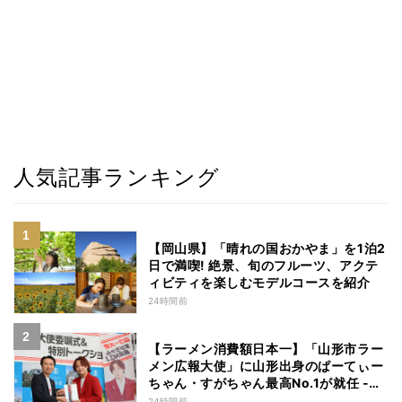
人気記事ランキング
【岡山県】「晴れの国おかやま」を1泊2
日で満喫! 絶景、旬のフルーツ、アクテ
ィビティを楽しむモデルコースを紹介
24時間前
【ラーメン消費額日本一】「山形市ラー
メン広報大使」に山形出身のぱーてぃー
ちゃん・すがちゃん最高No.1が就任 -
「山ラー」の魅力を発信へ
24時間前