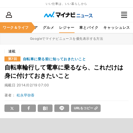
いい仕事は、いい暮らしから
暮らし
ワーク＆ライフ
ヘルスケア
グルメ
レジャー
車とバイク
キャッシュレス
Googleでマイナビニュースを優先表示する方法
連載
自転車に乗る前に知っておきたいこと
第7回
自転車輪行して電車に乗るなら、これだけは
身に付けておきたいこと
掲載日
2014/02/19 07:00
著者：
松永早弥香
URLをコピー