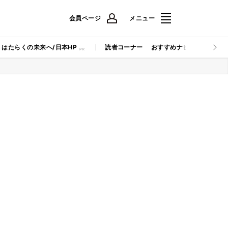
会員ページ
メニュー
はたらくの未来へ/日本HP
読者コーナー
おすすめナビ
マイナビB