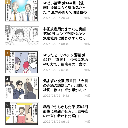
やばい後輩 第144回 【漫
画】後輩はもう帰る気だっ
た!? 夏の外回りで価値観の
違いを実感
2026/08/06 20:41
連載
非正規雇用にまつわる実話
第60回 コンプラ時代の今、
派遣社員は働きやすくなっ
た?
2026/08/06 08:00
連載
やったぜ! リベンジ退職 第
42回 【漫画】「今後は私の
やり方で」新店長の一言でベ
テラン退職→崩壊した現場
2026/08/04 07:00
連載
気まずい会議 第11回 「今日
の会議の議題は?」と聞いた
社長、徐々に汗が浮かんでき
た
2026/08/05 19:13
連載
就活でやらかした話 第88回
面接に母親が乱入……面接官
の一言に救われた理由
2026/08/06 06:33
連載