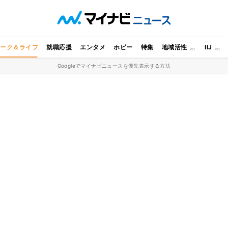
ワーク＆ライフ
就職応援
エンタメ
ホビー
特集
地域活性
IIJ
Googleでマイナビニュースを優先表示する方法