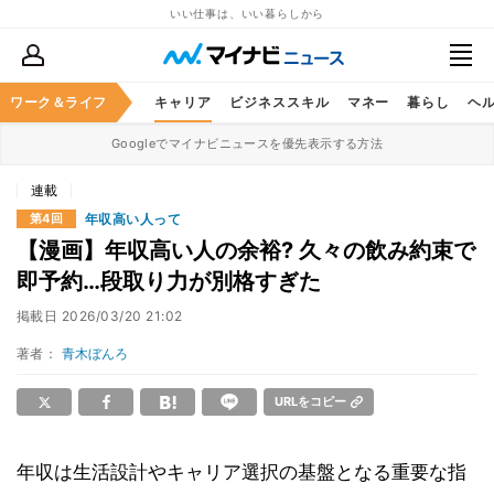
いい仕事は、いい暮らしから
ワーク＆ライフ
キャリア
ビジネススキル
マネー
暮らし
ヘ
Googleでマイナビニュースを優先表示する方法
連載
年収高い人って
第4回
【漫画】年収高い人の余裕? 久々の飲み約束で
即予約…段取り力が別格すぎた
掲載日
2026/03/20 21:02
著者：
青木ぼんろ
URLをコピー
年収は生活設計やキャリア選択の基盤となる重要な指