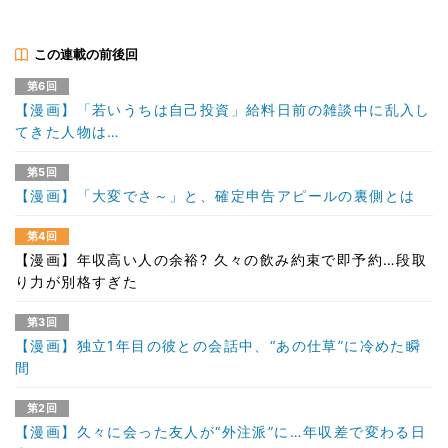
この連載の前後回
第6回
【漫画】「若いうちは自己投資」給料日前の雑談中に乱入し
てきた人物は…
第5回
【漫画】「大変でさ～」と、確定申告アピールの裏側とは
第4回
【漫画】年収高い人の余裕? 久々の飲み約束で即予約…段取
り力が別格すぎた
第3回
【漫画】独立1年目の彼との会話中、“あの仕草”に冷めた瞬
間
第2回
【漫画】久々に会った友人が“外注派”に…年収差で変わる日