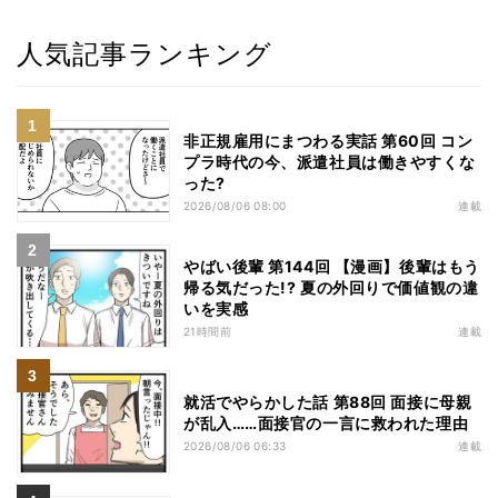
人気記事ランキング
非正規雇用にまつわる実話 第60回 コン
プラ時代の今、派遣社員は働きやすくな
った?
2026/08/06 08:00
連載
やばい後輩 第144回 【漫画】後輩はもう
帰る気だった!? 夏の外回りで価値観の違
いを実感
21時間前
連載
就活でやらかした話 第88回 面接に母親
が乱入……面接官の一言に救われた理由
2026/08/06 06:33
連載