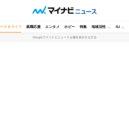
ワーク＆ライフ
就職応援
エンタメ
ホビー
特集
地域活性
IIJ
Googleでマイナビニュースを優先表示する方法