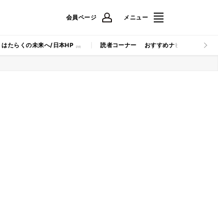
会員ページ
メニュー
はたらくの未来へ/日本HP
読者コーナー
おすすめナビ
マイナビB