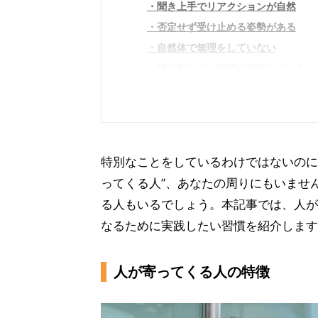
聞き上手でリアクションが自然
否定せず受け止める姿勢がある
自然体で無理をしていない
誰に対しても態度が安定している
感謝やねぎらいを言葉にできる
相手のペースを尊重できる
ポジティブな言葉が多い
人が寄ってくる人になるために実践し
特別なことをしているわけではないのに
相手の話を最後まで聞く
ってくる人”、あなたの周りにもいませ
共感の言葉を意識して使う
る人もいるでしょう。本記事では、人が
小さな感謝を積極的に伝える
なるために実践したい習慣を紹介します
相手の名前を呼ぶ
人が寄ってくる人の特徴