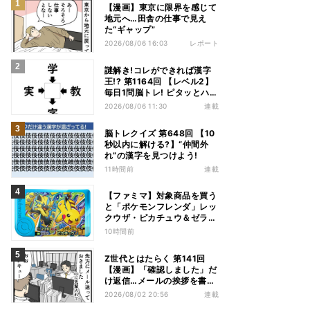
【漫画】東京に限界を感じて
地元へ…田舎の仕事で見え
た“ギャップ”
2026/08/06 16:03
レポート
謎解き!コレができれば漢字
王!? 第1164回 【レベル2】
毎日1問脳トレ! ピタッとハマ
る漢字はどれだ?
2026/08/06 11:30
連載
脳トレクイズ 第648回 【10
秒以内に解ける?】“仲間外
れ”の漢字を見つけよう!
11時間前
連載
【ファミマ】対象商品を買う
と「ポケモンフレンダ」レッ
クウザ・ピカチュウ＆ゼラオ
ラのスペシャルフレンダピッ
10時間前
クがもらえるキャンペーン
Z世代とはたらく 第141回
【漫画】「確認しました」だ
け返信…メールの挨拶を書か
ない“チャット世代”の価値観
2026/08/02 20:56
連載