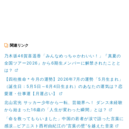
関連リンク
乃木坂46賀喜遥香「みんなめっちゃかわいい！」『真夏の
全国ツアー2026』から6期生メンバーに解禁されたことと
は？
【四柱推命＊今月の運勢】2026年7月の運勢「5月生まれ」
（誕生日：5月5日～6月4日生まれ）のあなたの運気は？恋
愛運・仕事運【月運占い】
北山宏光 サッカー少年から一転、芸能界へ！ ダンス未経験
から始まった16歳の「人生が変わった瞬間」とは？
「命を救ってもらいました」中国の若者が涙で語った言葉に
感涙…ピアニスト西村由紀江の“言葉の壁”を越えた音楽