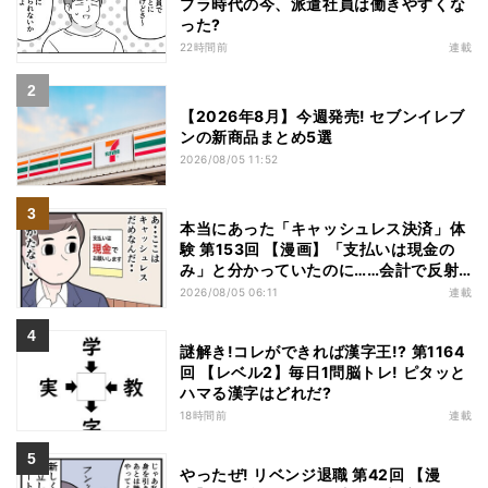
プラ時代の今、派遣社員は働きやすくな
った?
22時間前
連載
【2026年8月】今週発売! セブンイレブ
ンの新商品まとめ5選
2026/08/05 11:52
本当にあった「キャッシュレス決済」体
験 第153回 【漫画】「支払いは現金の
み」と分かっていたのに……会計で反射
的に出してしまったものは
2026/08/05 06:11
連載
謎解き!コレができれば漢字王!? 第1164
回 【レベル2】毎日1問脳トレ! ピタッと
ハマる漢字はどれだ?
18時間前
連載
やったぜ! リベンジ退職 第42回 【漫