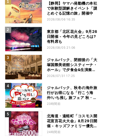
【静岡】ヤマハ発動機の本社
で体験型謎解きイベント「謎
とめぐる記憶の旅」開催中
2026/08/06 16:35
東京都「北区花火会」9月26
日開催 - 今年の見どころは?
有料席も
2026/08/05 21:06
ジャルパック、閉館後の「大
塚国際美術館システィーナ・
ホール」で夕食会&生演奏を
楽しむツアーを販売 – 徳島を
2026/07/31 17:25
巡る5つのコース
ジャルパック、秋冬の海外旅
行がお得になる「行こう海
外!いち推し 旅フェア 秋・冬
編」フェアを開催
23時間前
北海道・遠軽町「コスモス開
花宣言花火大会」8月29日開
催 - キッズファミリー優先観
覧エリアも新設
24時間前