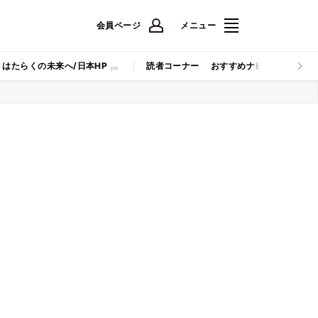
会員ページ
メニュー
はたらくの未来へ/日本HP
読者コーナー
おすすめナビ
マイナビB