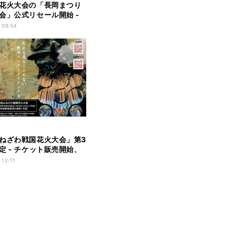
花火大会の「長岡まつり
会」公式リセール開始 -
を定価で購入・出品可能
 09:54
ねざわ戦国花火大会」第3
定 - チケット販売開始、
円VIP席も
 12:11