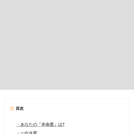
目次
あなたの「本命星」は?
一白水星