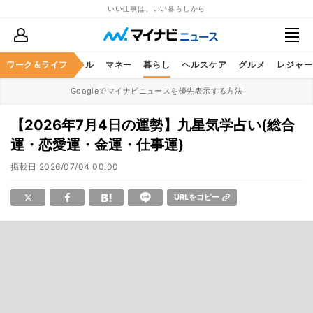
いい仕事は、いい暮らしから
ャリア
ワーク＆ライフ
ビジネススキル
マネー
暮らし
ヘルスケア
グルメ
レジャー
Googleでマイナビニュースを優先表示する方法
【2026年7月4日の運勢】九星気学占い(総合
運・恋愛運・金運・仕事運)
掲載日
2026/07/04 00:00
URLをコピー