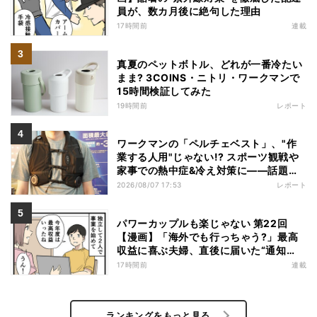
員が、数カ月後に絶句した理由
17時間前
連載
真夏のペットボトル、どれが一番冷たい
まま? 3COINS・ニトリ・ワークマンで
15時間検証してみた
19時間前
レポート
ワークマンの「ペルチェベスト」、"作
業する人用"じゃない!? スポーツ観戦や
家事での熱中症&冷え対策に――話題の
商品を徹底検証
2026/08/07 17:53
レポート
パワーカップルも楽じゃない 第22回
【漫画】「海外でも行っちゃう?」最高
収益に喜ぶ夫婦、直後に届いた“通知
書”で現実に戻された
17時間前
連載
ランキングをもっと見る