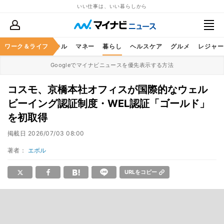
いい仕事は、いい暮らしから
ャリア
ワーク＆ライフ
ビジネススキル
マネー
暮らし
ヘルスケア
グルメ
レジャー
Googleでマイナビニュースを優先表示する方法
コスモ、京橋本社オフィスが国際的なウェル
ビーイング認証制度・WEL認証「ゴールド」
を初取得
掲載日
2026/07/03 08:00
著者：
エボル
URLをコピー