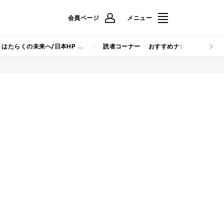
会員ページ
メニュー
はたらくの未来へ/日本HP
読者コーナー
おすすめナビ
マイナビB