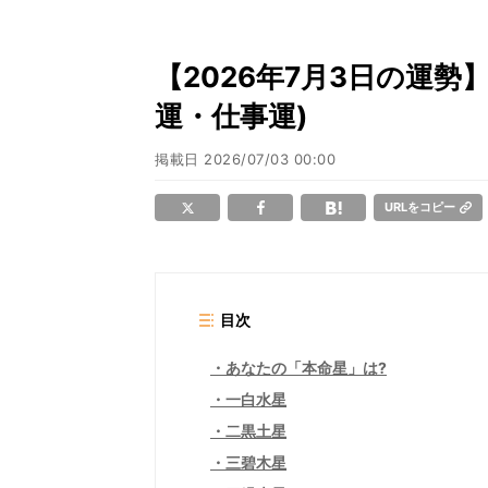
【2026年7月3日の運
運・仕事運)
掲載日
2026/07/03 00:00
URLをコピー
目次
あなたの「本命星」は?
一白水星
二黒土星
三碧木星