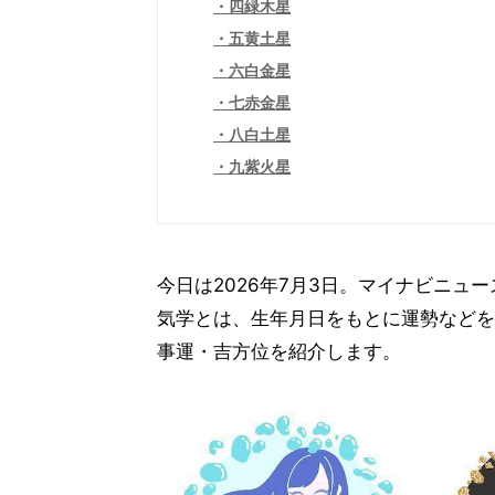
四緑木星
五黄土星
六白金星
七赤金星
八白土星
九紫火星
今日は2026年7月3日。マイナビニュ
気学とは、生年月日をもとに運勢などを
事運・吉方位を紹介します。