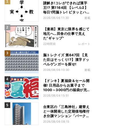
謎解き!コレができれば漢字
王!? 第1164回 【レベル2】
毎日1問脳トレ! ピタッとハマ
る漢字はどれだ?
2026/08/06 11:30
連載
【漫画】東京に限界を感じて
地元へ…田舎の仕事で見え
た“ギャップ”
22時間前
レポート
脳トレクイズ 第647回 【見
た目はそっくり!?】漢字ドッ
ペルゲンガーを探せ!
2026/08/06 10:30
連載
【ドンキ】夏福袋＆セール開
催! 日用品からお菓子まで
1000～3000円の福袋が充
実、家電やアパレルなど人気
2026/08/04 15:51
商品も特価
台東区の「三島神社」建替え
と一体開発した定期借地権付
き分譲マンション「パークホ
ームズ入谷」竣工
2026/08/06 08:15