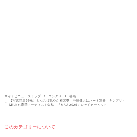
マイナビニューストップ
エンタメ
芸能
【写真特集66枚】ミセスは艶やか和装姿、中島健人はハート連発 キンプリ・
M!LKら豪華アーティスト集結 「MAJ 2026」レッドカーペット
このカテゴリーについて