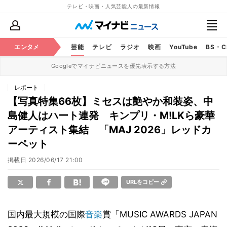
テレビ・映画・人気芸能人の最新情報
エンタメ
芸能
テレビ
ラジオ
映画
YouTube
BS・
Googleでマイナビニュースを優先表示する方法
レポート
【写真特集66枚】ミセスは艶やか和装姿、中
島健人はハート連発 キンプリ・M!LKら豪華
アーティスト集結 「MAJ 2026」レッドカ
ーペット
掲載日
2026/06/17 21:00
URLをコピー
国内最大規模の国際
音楽
賞「MUSIC AWARDS JAPAN