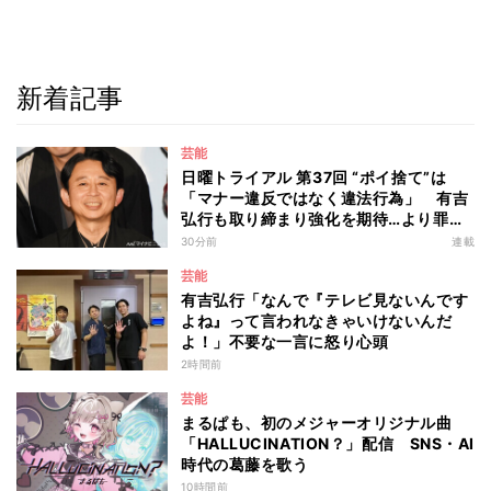
新着記事
芸能
日曜トライアル 第37回 “ポイ捨て”は
「マナー違反ではなく違法行為」 有吉
弘行も取り締まり強化を期待…より罪が
重くなる“ポイ捨て”とは 大垣優希弁護
30分前
連載
士が解説
芸能
有吉弘行「なんで『テレビ見ないんです
よね』って言われなきゃいけないんだ
よ！」不要な一言に怒り心頭
2時間前
芸能
まるぱも、初のメジャーオリジナル曲
「HALLUCINATION？」配信 SNS・AI
時代の葛藤を歌う
10時間前