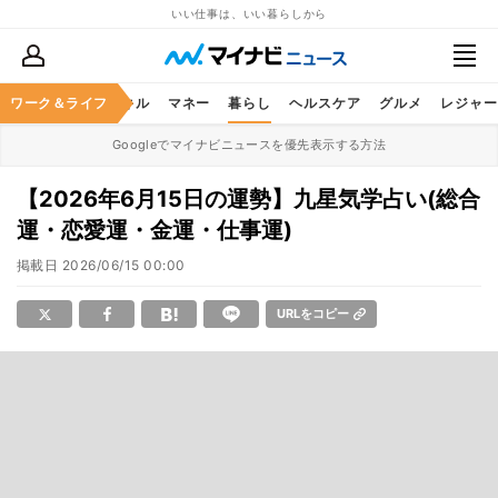
いい仕事は、いい暮らしから
ャリア
ワーク＆ライフ
ビジネススキル
マネー
暮らし
ヘルスケア
グルメ
レジャー
Googleでマイナビニュースを優先表示する方法
【2026年6月15日の運勢】九星気学占い(総合
運・恋愛運・金運・仕事運)
掲載日
2026/06/15 00:00
URLをコピー