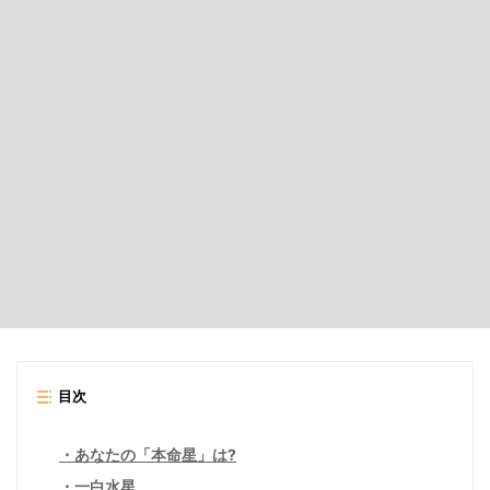
目次
あなたの「本命星」は?
一白水星