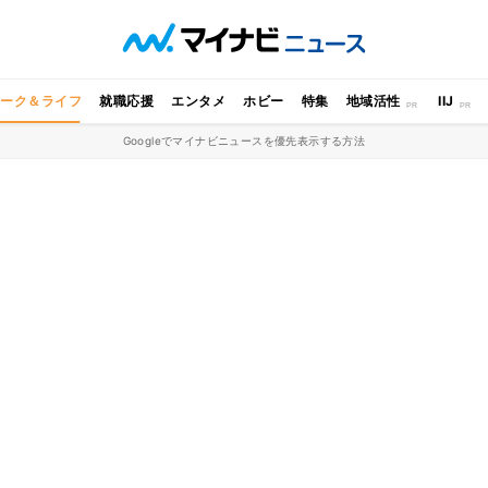
ワーク＆ライフ
就職応援
エンタメ
ホビー
特集
地域活性
IIJ
Googleでマイナビニュースを優先表示する方法