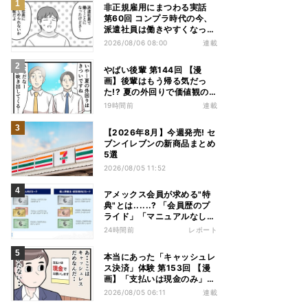
非正規雇用にまつわる実話
第60回 コンプラ時代の今、
派遣社員は働きやすくなっ
た?
2026/08/06 08:00
連載
やばい後輩 第144回 【漫
画】後輩はもう帰る気だっ
た!? 夏の外回りで価値観の
違いを実感
19時間前
連載
【2026年8月】今週発売! セ
ブンイレブンの新商品まとめ
5選
2026/08/05 11:52
アメックス会員が求める"特
典"とは......? 「会員歴のプ
ライド」「マニュアルなしの
コンシェルジュ」など担当者
24時間前
レポート
から聞いた"裏話"も
本当にあった「キャッシュレ
ス決済」体験 第153回 【漫
画】「支払いは現金のみ」と
分かっていたのに……会計で
2026/08/05 06:11
連載
反射的に出してしまったもの