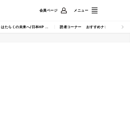
会員ページ
メニュー
はたらくの未来へ/日本HP
読者コーナー
おすすめナビ
マイナビB