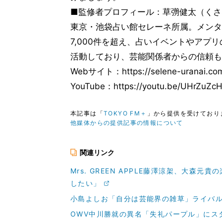
■監修者プロフィール：草彅健太（くさ
東京・池袋占い館セレーネ所属。メンタ
7,000件を超え、占いイベントやアプ
活動しており、芸能関係者からの信頼も
Webサイト：https://selene-uranai.co
YouTube：https://youtu.be/UHrZuZcH
本記事は「
TOKYO FM＋
」から提供を受けており
他媒体からの提供記事の情報について
関連リンク
Mrs. GREEN APPLE藤澤涼架、大
したい」
小島よしお「自分は芸能界の雑草」ライバ
OWV中川勝就の異名「失礼パープル」にス