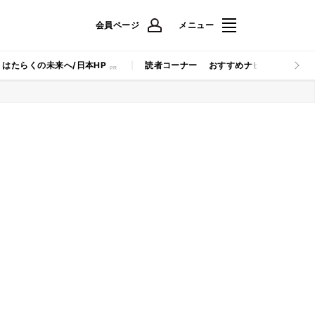
会員ページ
メニュー
はたらくの未来へ/日本HP
読者コーナー
おすすめナビ
マイナビB