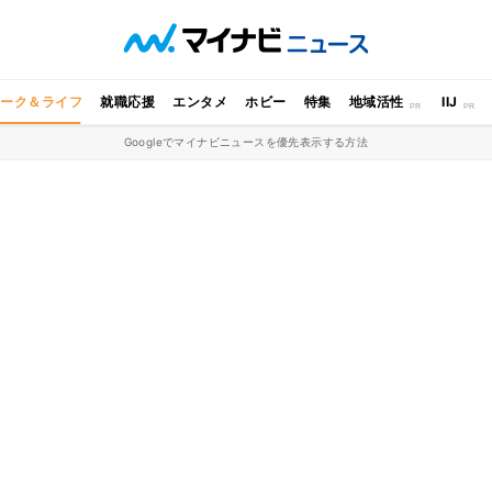
ワーク＆ライフ
就職応援
エンタメ
ホビー
特集
地域活性
IIJ
Googleでマイナビニュースを優先表示する方法