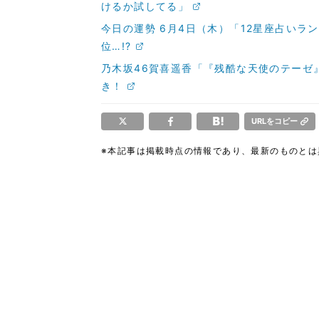
けるか試してる」
今日の運勢 6月4日（木）「12星座占いラ
位…!?
乃木坂46賀喜遥香「『残酷な天使のテーゼ
き！
URLをコピー
※本記事は掲載時点の情報であり、最新のものと