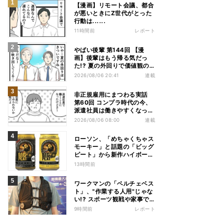
【漫画】リモート会議、都合
が悪いときにZ世代がとった
行動は......
11時間前
レポート
やばい後輩 第144回 【漫
画】後輩はもう帰る気だっ
た!? 夏の外回りで価値観の
違いを実感
2026/08/06 20:41
連載
非正規雇用にまつわる実話
第60回 コンプラ時代の今、
派遣社員は働きやすくなっ
た?
2026/08/06 08:00
連載
ローソン、「めちゃくちゃス
モーキー」と話題の「ビッグ
ピート」から新作ハイボール
缶＆ミニボトル発売
13時間前
ワークマンの「ペルチェベス
ト」、"作業する人用"じゃな
い!? スポーツ観戦や家事で
の熱中症&冷え対策に――話
9時間前
レポート
題の商品を徹底検証