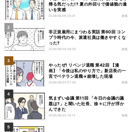
帰る気だった!? 夏の外回りで価値観の違
いを実感
2026/08/06 20:41
連載
非正規雇用にまつわる実話 第60回 コン
プラ時代の今、派遣社員は働きやすくな
った?
2026/08/06 08:00
連載
やったぜ! リベンジ退職 第42回 【漫
画】「今後は私のやり方で」新店長の一
言でベテラン退職→崩壊した現場
2026/08/04 07:00
連載
気まずい会議 第11回 「今日の会議の議
題は?」と聞いた社長、徐々に汗が浮か
んできた
2026/08/05 19:13
連載