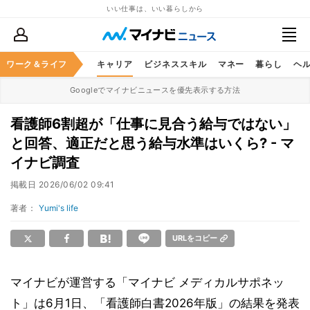
いい仕事は、いい暮らしから
ワーク＆ライフ
キャリア
ビジネススキル
マネー
暮らし
ヘ
Googleでマイナビニュースを優先表示する方法
看護師6割超が「仕事に見合う給与ではない」
と回答、適正だと思う給与水準はいくら? - マ
イナビ調査
掲載日
2026/06/02 09:41
著者：
Yumi's life
URLをコピー
マイナビが運営する「マイナビ メディカルサポネッ
ト」は6月1日、「看護師白書2026年版」の結果を発表