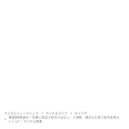
マイナビニューストップ
ワーク＆ライフ
キャリア
看護師6割超が「仕事に見合う給与ではない」と回答、適正だと思う給与水準は
いくら? - マイナビ調査