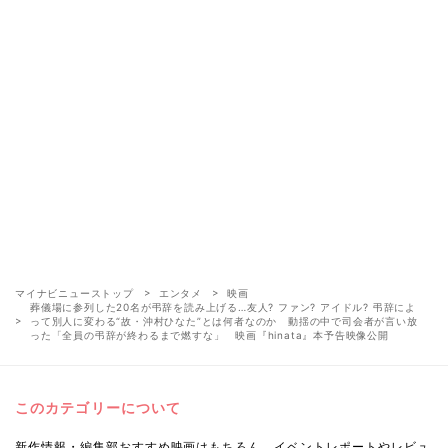
マイナビニューストップ
エンタメ
映画
葬儀場に参列した20名が弔辞を読み上げる…友人? ファン? アイドル? 弔辞によ
って別人に変わる“故・沖村ひなた”とは何者なのか 動揺の中で司会者が言い放
った「全員の弔辞が終わるまで燃すな」 映画『hinata』本予告映像公開
このカテゴリーについて
新作情報・編集部おすすめ映画はもちろん、イベントレポートやレビュ