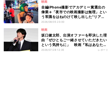
映画
全編iPhone撮影でアカデミー賞選出の
偉業→「夜市での映画撮影は無理」とい
う常識をはねのけて映し出した"リア
ル"とは――ツォウ監督が語る映画『左
2026/08/05 23:00
利き少女』の舞台裏
映画
坂口健太郎、出演オファーを即決した理
由「ぜひともご一緒させていただきたい
という気持ちに」 映画『私はあなたを
知らない、』完成披露舞台挨拶
2026/07/28 12:35
レポート