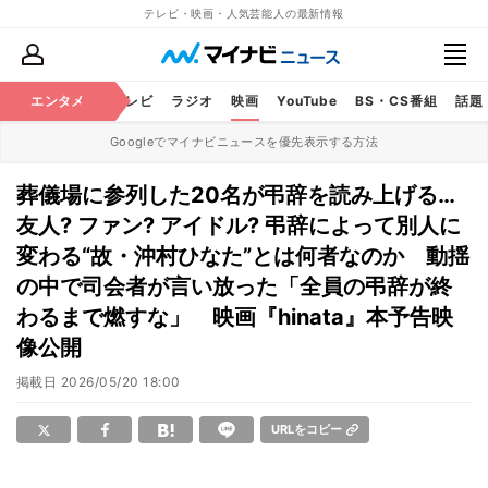
テレビ・映画・人気芸能人の最新情報
エンタメ
芸能
テレビ
ラジオ
映画
YouTube
BS・CS番組
話題
Googleでマイナビニュースを優先表示する方法
葬儀場に参列した20名が弔辞を読み上げる…
友人? ファン? アイドル? 弔辞によって別人に
変わる“故・沖村ひなた”とは何者なのか 動揺
の中で司会者が言い放った「全員の弔辞が終
わるまで燃すな」 映画『hinata』本予告映
像公開
掲載日
2026/05/20 18:00
URLをコピー