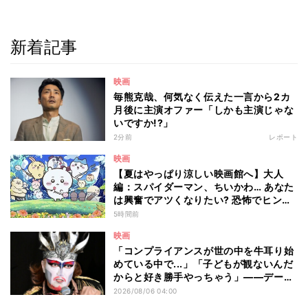
新着記事
映画
毎熊克哉、何気なく伝えた一言から2カ
月後に主演オファー「しかも主演じゃな
いですか!?」
2分前
レポート
映画
【夏はやっぱり涼しい映画館へ】大人
編：スパイダーマン、ちいかわ… あなた
は興奮でアツくなりたい? 恐怖でヒンヤ
リしたい? - 編集部が注目する最新映画5
5時間前
選
映画
「コンプライアンスが世の中を牛耳り始
めている中で...」「子どもが観ないんだ
からと好き勝手やっちゃう」――デーモ
ン閣下が語る映画『レディ・オア・ノッ
2026/08/06 04:00
ト2』の"狂気"とは?