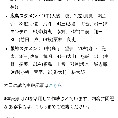
神)）
広島スタメン：
1(中)大盛 穂、2(左)辰見 鴻之
介、3(遊)小園 海斗、4(三)坂倉 将吾、5(一)Ｅ・
モンテロ、6(捕)持丸 泰輝、7(右)二俣 翔一、
8(二)勝田 成、9(投)栗林 良吏
阪神スタメン：
1(中)髙寺 望夢、2(右)森下 翔
太、3(三)佐藤 輝明、4(一)大山 悠輔、5(二)中
野 拓夢、6(左)福島 圭音、7(捕)坂本 誠志郎、
8(遊)小幡 竜平、9(投)大竹 耕太郎
本日の試合中継記事は
こちら
※本記事はAIを活用して作成されています。内容に問題
がある場合は、
までご連絡ください。
こちら