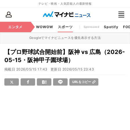
テレビ・映画・人気芸能人の最新情報
BS・CS番組
エンタメ
話題
WOWOW
スポーツ
Spotify
FO
Sponsored
Googleでマイナビニュースを優先表示する方法
【プロ野球試合開始前】阪神 vs 広島（2026-
05-15・阪神甲子園球場）
掲載日
2026/05/15 17:43
更新日
2026/05/15 23:43
URLをコピー