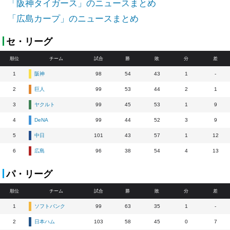
「阪神タイガース」のニュースまとめ
「広島カープ」のニュースまとめ
セ・リーグ
順位
チーム
試合
勝
敗
分
差
1
阪神
98
54
43
1
-
2
巨人
99
53
44
2
1
3
ヤクルト
99
45
53
1
9
4
DeNA
99
44
52
3
9
5
中日
101
43
57
1
12
6
広島
96
38
54
4
13
パ・リーグ
順位
チーム
試合
勝
敗
分
差
1
ソフトバンク
99
63
35
1
-
2
日本ハム
103
58
45
0
7