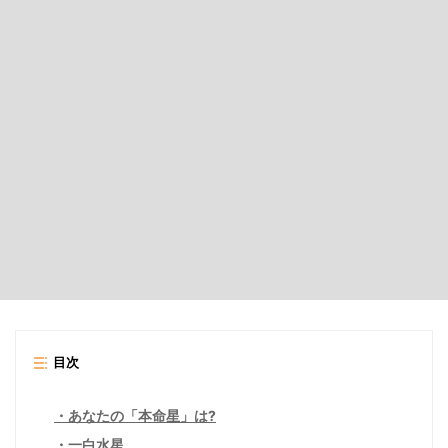
目次
あなたの「本命星」は?
一白水星