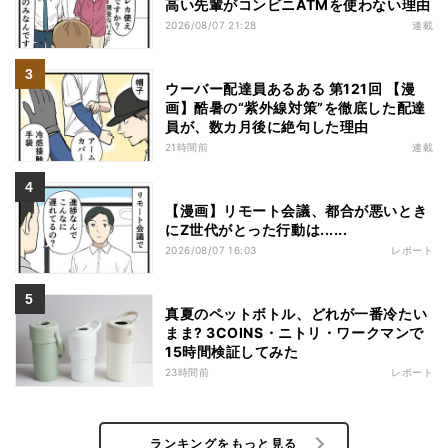
高い先輩がコンビニATMを使わない理由
2026/08/07 21:28
連載
ウーバー配達員あるある 第121回 【漫
画】酷暑の“紫外線対策”を徹底した配達
員が、数カ月後に絶句した理由
21時間前
連載
【漫画】リモート会議、都合が悪いとき
にZ世代がとった行動は......
2026/08/07 16:03
レポート
真夏のペットボトル、どれが一番冷たい
まま? 3COINS・ニトリ・ワークマンで
15時間検証してみた
23時間前
レポート
ランキングをもっと見る