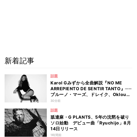
新着記事
話題
Karol Gみずから全曲解説『NO ME
ARREPIENTO DE SENTIR TANTO』──
ブルーノ・マーズ、ドレイク、Oklouら
迎えた繊細でオルタナティブな新章
30分前
話題
舐達麻・G PLANTS、5年の沈黙を破り
ソロ始動 デビュー曲「Ryuchijo」8月
14日リリース
1時間前