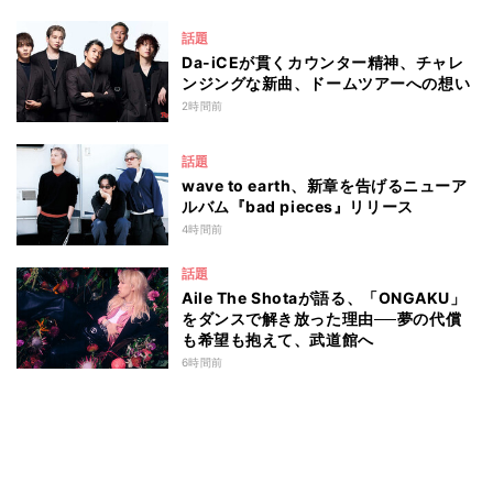
話題
Da-iCEが貫くカウンター精神、チャレ
ンジングな新曲、ドームツアーへの想い
2時間前
話題
wave to earth、新章を告げるニューア
ルバム『bad pieces』リリース
4時間前
話題
Aile The Shotaが語る、「ONGAKU」
をダンスで解き放った理由──夢の代償
も希望も抱えて、武道館へ
6時間前