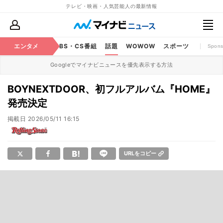
テレビ・映画・人気芸能人の最新情報
映画
エンタメ
YouTube
BS・CS番組
話題
WOWOW
スポーツ
Spons
Googleでマイナビニュースを優先表示する方法
BOYNEXTDOOR、初フルアルバム『HOME』
発売決定
掲載日
2026/05/11 16:15
URLをコピー