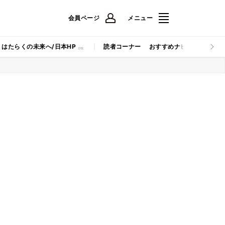
会員ページ
メニュー
はたらくの未来へ/日本HP
読者コーナー
おすすめナビ
マイナビB