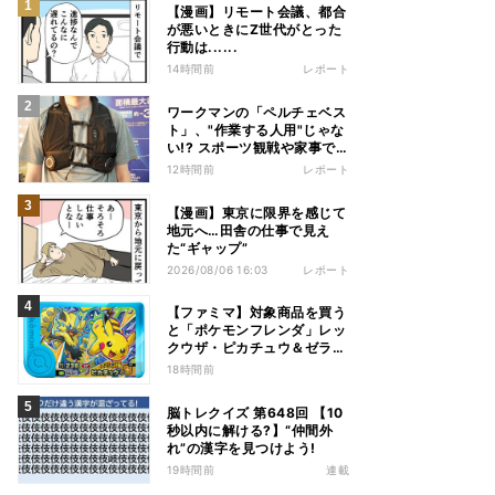
【漫画】リモート会議、都合
が悪いときにZ世代がとった
行動は......
14時間前
レポート
ワークマンの「ペルチェベス
ト」、"作業する人用"じゃな
い!? スポーツ観戦や家事で
の熱中症&冷え対策に――話
12時間前
レポート
題の商品を徹底検証
【漫画】東京に限界を感じて
地元へ…田舎の仕事で見え
た“ギャップ”
2026/08/06 16:03
レポート
【ファミマ】対象商品を買う
と「ポケモンフレンダ」レッ
クウザ・ピカチュウ＆ゼラオ
ラのスペシャルフレンダピッ
18時間前
クがもらえるキャンペーン
脳トレクイズ 第648回 【10
秒以内に解ける?】“仲間外
れ”の漢字を見つけよう!
19時間前
連載