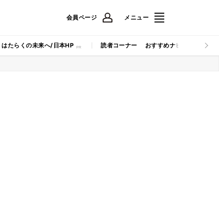
会員ページ
メニュー
はたらくの未来へ/日本HP
読者コーナー
おすすめナビ
マイナビB