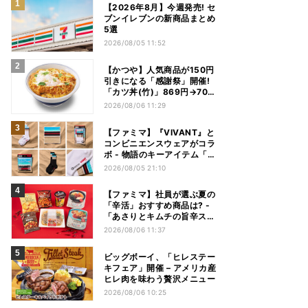
【2026年8月】今週発売! セ
ブンイレブンの新商品まとめ
5選
2026/08/05 11:52
【かつや】人気商品が150円
引きになる「感謝祭」開催!
「カツ丼(竹)」869円→704
円、「ロースカツ定食」913
2026/08/06 11:29
円→748円に - 8日間限定
【ファミマ】『VIVANT』と
コンビニエンスウェアがコラ
ボ - 物語のキーアイテム「別
班饅頭」も発売
2026/08/05 21:10
【ファミマ】社員が選ぶ夏の
「辛活」おすすめ商品は? -
「あさりとキムチの旨辛スン
ドゥブチゲ」「鬼金棒監修
2026/08/06 11:37
カラシビ焼き味噌らー麺」
「辛さがやみつき! ヤンニョ
ビッグボーイ、「ヒレステー
ムチキン」など
キフェア」開催 – アメリカ産
ヒレ肉を味わう贅沢メニュー
2026/08/06 10:25