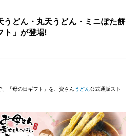
天うどん・丸天うどん・ミニぼた餅
フト」が登場!
定で、「母の日ギフト」を、資さん
うどん
公式通販スト