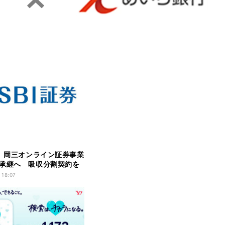
券、岡三オンライン証券事業
承継へ 吸収分割契約を
 18:07