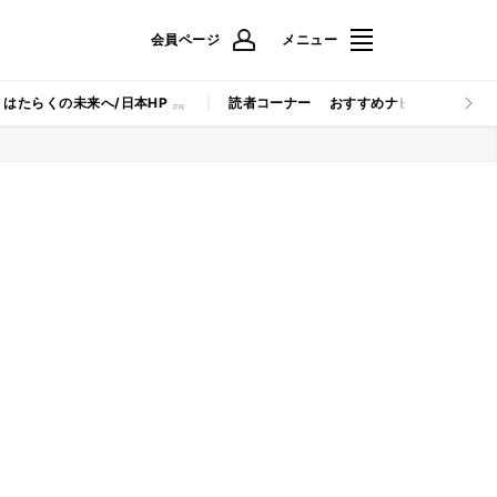
会員ページ
メニュー
はたらくの未来へ/日本HP
読者コーナー
おすすめナビ
マイナビB