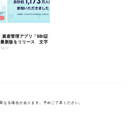
券、資産管理アプリ「SBI証
s」最新版をリリース 文字
更など操作性を改善
 16:17
は異なる場合があります。予めご了承ください。