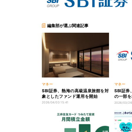
編集部が選ぶ関連記事
マネー
マネー
SBI証券、熱海の高級温泉旅館を対
SBI証
象としたファンド運用を開始
の一部を
締結
2026/04/03 15:41
2026/03/26