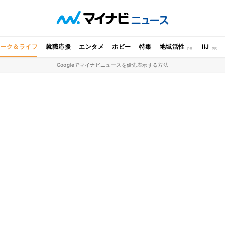
ワーク＆ライフ
就職応援
エンタメ
ホビー
特集
地域活性
IIJ
Googleでマイナビニュースを優先表示する方法