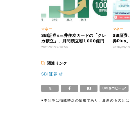
マネー
マネー
SBI証券×三井住友カードの「クレ
SBI証
カ積立」、月間積立額1,000億円
券Plu
を突破
サイズ変
2026/03/24 16:56
2026/03/13
関連リンク
SBI証券
URLをコピー
※本記事は掲載時点の情報であり、最新のものと