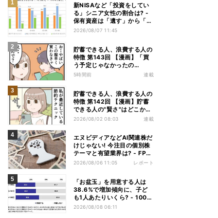
新NISAなど「投資をしてい
る」シニア女性の割合は? -
保有資産は「遺す」から「使
い切る」へ価値観がシフトか
2026/08/07 11:45
貯蓄できる人、浪費する人の
特徴 第143回 【漫画】「買
う予定じゃなかったの
に......」浪費する人は"あの
5時間前
連載
言葉"に弱い
貯蓄できる人、浪費する人の
特徴 第142回 【漫画】貯蓄
できる人の"賢さ"はどこか
ら? スーパーでの意外な習慣
2026/08/02 08:03
連載
エヌビディアなどAI関連株だ
けじゃない! 今注目の個別株
テーマと有望業界は? - FP解
説
2026/08/06 11:05
レポート
「お盆玉」を用意する人は
38.6%で増加傾向に、子ど
も1人あたりいくら? - 1000
人調査
2026/08/08 06:11