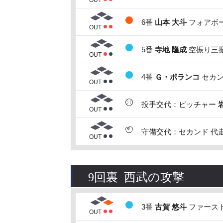
OUT
6番
山本 大斗
フォアボー
OUT
5番
寺地 隆成
空振り三振
OUT
4番
Ｇ・ポランコ
セカン
OUT
投手交代：ピッチャー
OUT
守備交代：セカンド 代
OUT
9回裏 西武の攻撃
3番
古賀 悠斗
ファースト
OUT