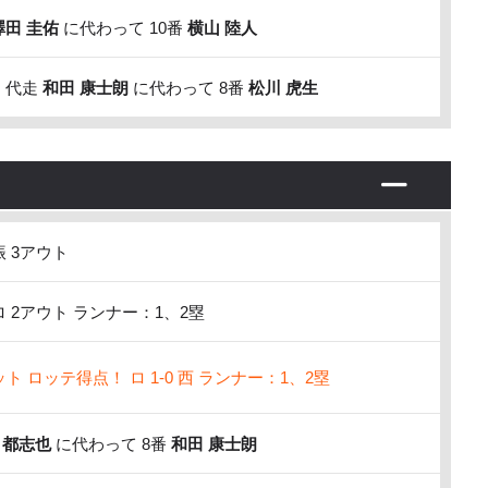
澤田 圭佑
に代わって 10番
横山 陸人
 代走
和田 康士朗
に代わって 8番
松川 虎生
 3アウト
 2アウト ランナー：1、2塁
 ロッテ得点！ ロ 1-0 西 ランナー：1、2塁
 都志也
に代わって 8番
和田 康士朗