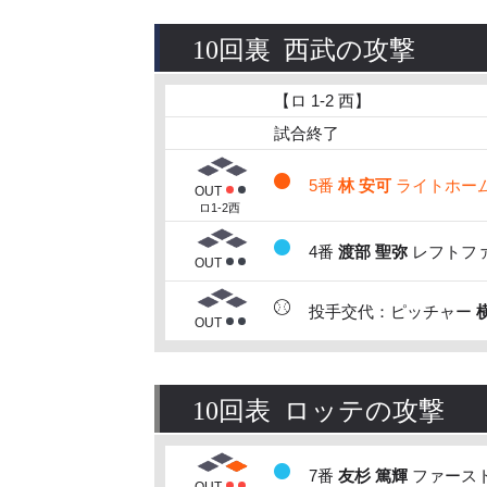
10回裏 西武の攻撃
【ロ 1-2 西】
試合終了
5番
林 安可
ライトホームラ
OUT
ロ1-2西
4番
渡部 聖弥
レフトファ
OUT
投手交代：ピッチャー
OUT
10回表 ロッテの攻撃
7番
友杉 篤輝
ファースト