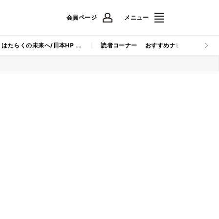
会員ページ
メニュー
はたらくの未来へ/日本HP
読者コーナー
おすすめナビ
マイナビB