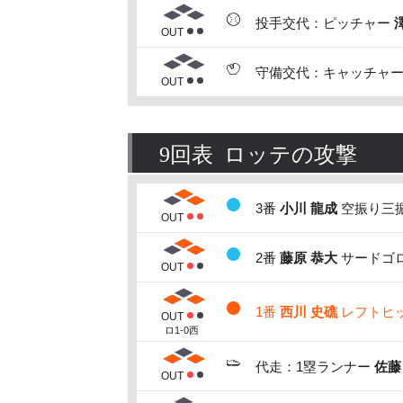
投手交代：ピッチャー
OUT
守備交代：キャッチャー
OUT
9回表 ロッテの攻撃
3番
小川 龍成
空振り三振
OUT
2番
藤原 恭大
サードゴロ
OUT
1番
西川 史礁
レフトヒット
OUT
ロ1-0西
代走：1塁ランナー
佐藤
OUT