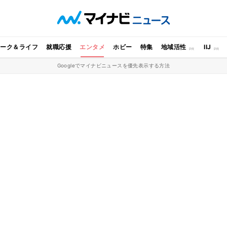
ワーク＆ライフ
就職応援
エンタメ
ホビー
特集
地域活性
IIJ
Googleでマイナビニュースを優先表示する方法