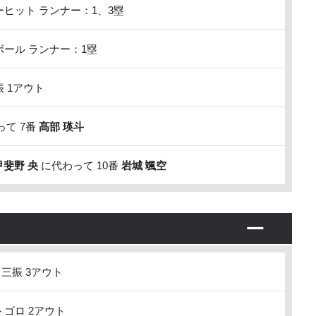
ヒット ランナー：1、3塁
ール ランナー：1塁
 1アウト
て 7番
髙部 瑛斗
甲斐野 央
に代わって 10番
岩城 颯空
三振 3アウト
ゴロ 2アウト