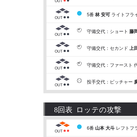
OUT
5番
林 安可
ライトフライ
OUT
守備交代：ショート
藤
OUT
守備交代：セカンド
上
OUT
守備交代：ファースト 
OUT
投手交代：ピッチャー
OUT
8回表 ロッテの攻撃
6番
山本 大斗
レフトフラ
OUT