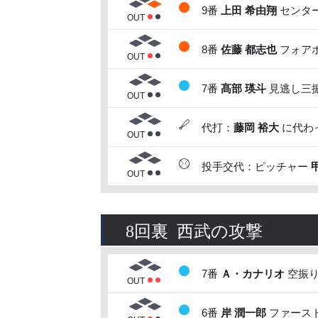
9番
上田 希由翔
センター
OUT
8番
佐藤 都志也
フォアボ
OUT
7番
髙部 瑛斗
見逃し三振
OUT
代打：
藤岡 裕大
に代わっ
OUT
投手交代：ピッチャー
OUT
8回裏 西武の攻撃
7番
Ａ・カナリオ
空振り
OUT
6番
岸 潤一郎
ファースト