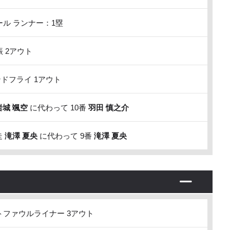
ル ランナー：1塁
 2アウト
ドフライ 1アウト
岩城 颯空
に代わって 10番
羽田 慎之介
走
滝澤 夏央
に代わって 9番
滝澤 夏央
ファウルライナー 3アウト