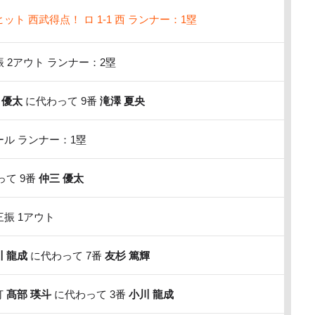
ット 西武得点！ ロ 1-1 西 ランナー：1塁
 2アウト ランナー：2塁
 優太
に代わって 9番
滝澤 夏央
ル ランナー：1塁
て 9番
仲三 優太
振 1アウト
川 龍成
に代わって 7番
友杉 篤輝
打
髙部 瑛斗
に代わって 3番
小川 龍成