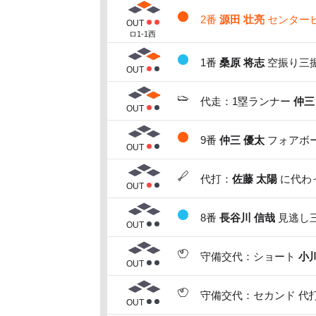
2番
源田 壮亮
センターヒ
OUT
ロ1-1西
1番
桑原 将志
空振り三振
OUT
代走：1塁ランナー
仲三
OUT
9番
仲三 優太
フォアボー
OUT
代打：
佐藤 太陽
に代わっ
OUT
8番
長谷川 信哉
見逃し三
OUT
守備交代：ショート
小
OUT
守備交代：セカンド 代
OUT