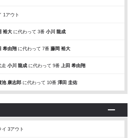
 1アウト
岡 裕大
に代わって 3番
小川 龍成
田 希由翔
に代わって 7番
藤岡 裕大
代走
小川 龍成
に代わって 9番
上田 希由翔
廣池 康志郎
に代わって 10番
澤田 圭佑
イ 3アウト