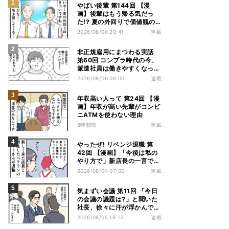
やばい後輩 第144回 【漫
画】後輩はもう帰る気だっ
た!? 夏の外回りで価値観の
違いを実感
2026/08/06 20:41
連載
非正規雇用にまつわる実話
第60回 コンプラ時代の今、
派遣社員は働きやすくなっ
た?
2026/08/06 08:00
連載
年収高い人って 第24回 【漫
画】年収が高い先輩がコンビ
ニATMを使わない理由
8時間前
連載
やったぜ! リベンジ退職 第
42回 【漫画】「今後は私の
やり方で」新店長の一言でベ
テラン退職→崩壊した現場
2026/08/04 07:00
連載
気まずい会議 第11回 「今日
の会議の議題は?」と聞いた
社長、徐々に汗が浮かんでき
た
2026/08/05 19:13
連載