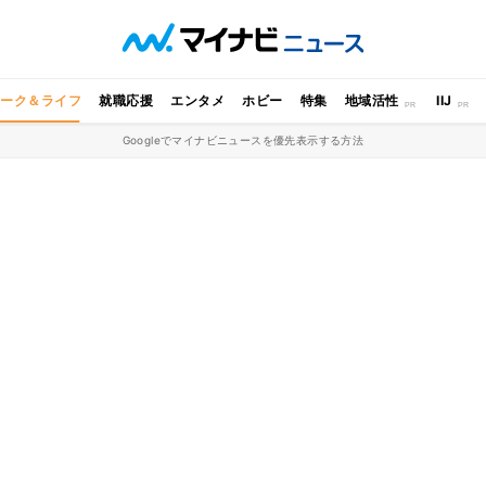
ワーク＆ライフ
就職応援
エンタメ
ホビー
特集
地域活性
IIJ
Googleでマイナビニュースを優先表示する方法