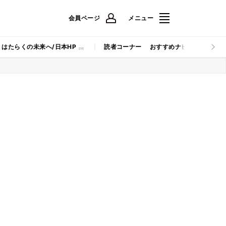
会員ページ
メニュー
はたらくの未来へ/日本HP
読者コーナー
おすすめナビ
マイナビB