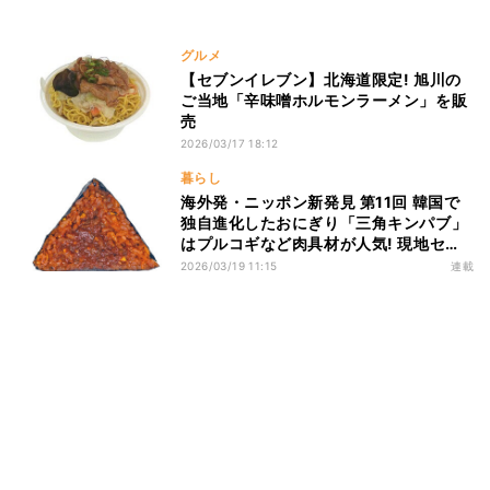
グルメ
【セブンイレブン】北海道限定! 旭川の
ご当地「辛味噌ホルモンラーメン」を販
売
2026/03/17 18:12
暮らし
海外発・ニッポン新発見 第11回 韓国で
独自進化したおにぎり「三角キンパブ」
はプルコギなど肉具材が人気! 現地セブ
ンも参戦
2026/03/19 11:15
連載