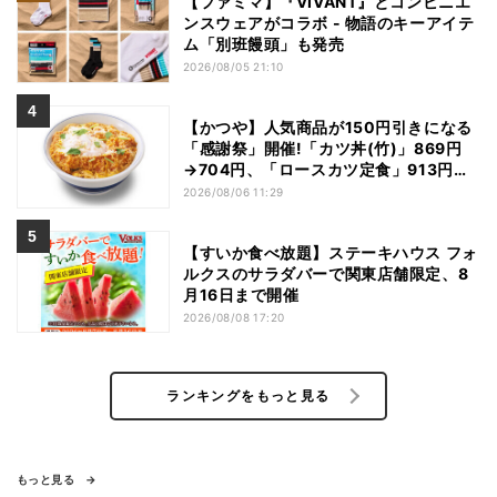
【ファミマ】『VIVANT』とコンビニエ
ンスウェアがコラボ - 物語のキーアイテ
ム「別班饅頭」も発売
2026/08/05 21:10
【かつや】人気商品が150円引きになる
「感謝祭」開催!「カツ丼(竹)」869円
→704円、「ロースカツ定食」913円
→748円に - 8日間限定
2026/08/06 11:29
【すいか食べ放題】ステーキハウス フォ
ルクスのサラダバーで関東店舗限定、8
月16日まで開催
2026/08/08 17:20
ランキングをもっと見る
もっと見る