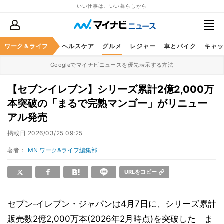
いい仕事は、いい暮らしから
ワーク＆ライフ
マネー
暮らし
ヘルスケア
グルメ
レジャー
車とバイク
キャッ
Googleでマイナビニュースを優先表示する方法
【セブンイレブン】シリーズ累計2億2,000万
本突破の「まるで完熟マンゴー」がリニュー
アル発売
掲載日
2026/03/25 09:25
著者：
MN ワーク&ライフ編集部
URLをコピー
セブン‐イレブン・ジャパンは4月7日に、シリーズ累計
販売数2億2,000万本(2026年2月時点)を突破した「ま