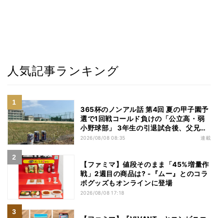
人気記事ランキング
365杯のノンアル話 第4回 夏の甲子園予
選で1回戦コールド負けの「公立高・弱
小野球部」 3年生の引退試合後、父兄
が“現場”で取り出したのは……
2026/08/08 08:35
連載
【ファミマ】値段そのまま「45%増量作
戦」2週目の商品は? -『ムー』とのコラ
ボグッズもオンラインに登場
2026/08/08 17:18