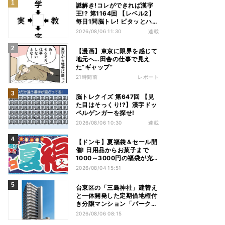
謎解き!コレができれば漢字
王!? 第1164回 【レベル2】
毎日1問脳トレ! ピタッとハマ
る漢字はどれだ?
2026/08/06 11:30
連載
【漫画】東京に限界を感じて
地元へ…田舎の仕事で見え
た“ギャップ”
21時間前
レポート
脳トレクイズ 第647回 【見
た目はそっくり!?】漢字ドッ
ペルゲンガーを探せ!
2026/08/06 10:30
連載
【ドンキ】夏福袋＆セール開
催! 日用品からお菓子まで
1000～3000円の福袋が充
実、家電やアパレルなど人気
2026/08/04 15:51
商品も特価
台東区の「三島神社」建替え
と一体開発した定期借地権付
き分譲マンション「パークホ
ームズ入谷」竣工
2026/08/06 08:15