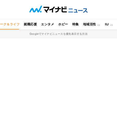
ワーク＆ライフ
就職応援
エンタメ
ホビー
特集
地域活性
IIJ
Googleでマイナビニュースを優先表示する方法