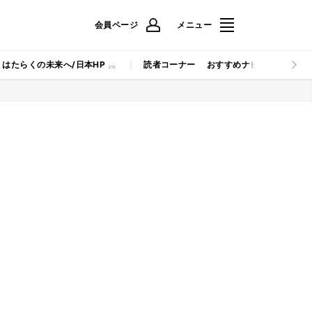
会員ページ
メニュー
はたらくの未来へ/日本HP
読者コーナー
おすすめナビ
マイナビB