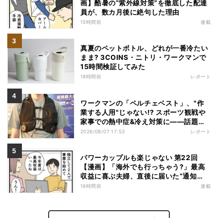
画】酷暑の“紫外線対策”を徹底した配達
員が、数カ月後に絶句した理由
15時間前
連載
真夏のペットボトル、どれが一番冷たい
まま? 3COINS・ニトリ・ワークマンで
15時間検証してみた
18時間前
レポート
ワークマンの「ペルチェベスト」、"作
業する人用"じゃない!? スポーツ観戦や
家事での熱中症&冷え対策に――話題の
商品を徹底検証
2026/08/07 17:53
レポート
パワーカップルも楽じゃない 第22回
【漫画】「海外でも行っちゃう?」最高
収益に喜ぶ夫婦、直後に届いた“通知
書”で現実に戻された
16時間前
連載