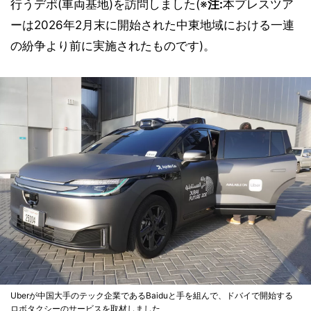
行うデポ(車両基地)を訪問しました(※
注:
本プレスツア
ーは2026年2月末に開始された中東地域における一連
の紛争より前に実施されたものです)。
Uberが中国大手のテック企業であるBaiduと手を組んで、ドバイで開始する
ロボタクシーのサービスを取材しました