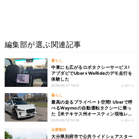
編集部が選ぶ関連記事
暮らし
中東にも広がるロボタクシーサービス!
アブダビでUber×WeRideのデモ走行を
体験した
2026/02/27 18:01
レポート
暮らし
最高の走るプライベート空間! Uberで呼
べるWaymoの自動運転タクシーに乗っ
た【米テキサス州オースティン現地レ
ポ】
2025/03/19 10:04
レポート
企業動向
大分県別府市で公共ライドシェアスター