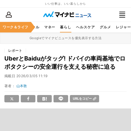
いい仕事は、いい暮らしから
ャリア
ワーク＆ライフ
ビジネススキル
マネー
暮らし
ヘルスケア
グルメ
レジャー
Googleでマイナビニュースを優先表示する方法
レポート
UberとBaiduがタッグ! ドバイの車両基地でロ
ボタクシーの安全運行を支える秘密に迫る
掲載日
2026/03/05 11:19
著者：
山本敦
URLをコピー