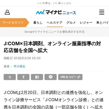
いい仕事は、いい暮らしから
ジネススキル
ワーク＆ライフ
マネー
暮らし
ヘルスケア
グルメ
レジャー
車とバイ
Googleでマイナビニュースを優先表示する方法
J:COM×日本調剤、オンライン服薬指導の対
応店舗を全国へ拡大
掲載日
2026/02/24 20:30
著者：
早川厚志
URLをコピー
J:COMは2月20日、日本調剤との連携を強化し、オン
ライン診療サービス「J:COMオンライン診療」との連
携を日本調剤の全国の店舗（一部店舗を除く）へ拡大