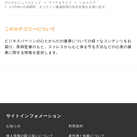
マイナビニューストップ
ワーク＆ライフ
ヘルスケア
J:COM×日本調剤、オンライン服薬指導の対応店舗を全国へ拡大
このカテゴリーについて
ビジネスパーソンの心とからだの健康についての様々なコンテンツをお
届け。医師監修のもと、ストレスから心と体を守る方法などの心身の健
康に関する情報を提供します。
サイトインフォメーション
お知らせ
利用規約
個人情報の取り扱いについて
著作権と転載について