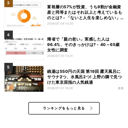
富裕層の57%が投資、うち9割が金融資
産と同等またはそれ以上と考えているも
のとは? - 「ないと人生を楽しめない」
「人生の幸福度に直結する」「一度失え
2026/07/29 10:20
ばお金で買い戻すことが困難」
帰省で「親の老い」実感した人は
96.4%、そのきっかけは? - 40～65歳
女性に調査
2026/07/30 14:01
銭湯は550円の天国 第19回 露天風呂に
サウナ2つ、水風呂2つ! 上野の隣で見つ
けた東京屈指の人気銭湯
2026/07/31 16:00
連載
ランキングをもっと見る