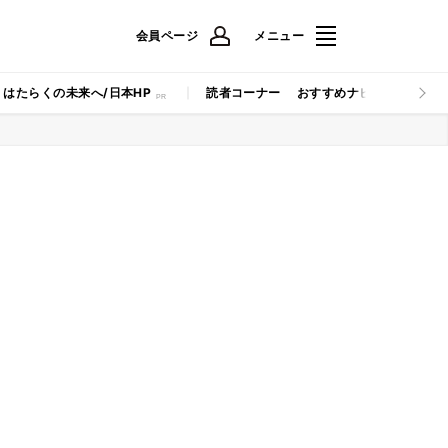
会員ページ
メニュー
はたらくの未来へ/日本HP
読者コーナー
おすすめナビ
マイナビB