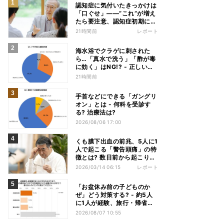
認知症に気付いたきっかけは
「口ぐせ」――“これ”が増え
たら要注意、認知症初期に見
られる「会話の特徴」とは
21時間前
レポート
海水浴でクラゲに刺された
ら…「真水で洗う」「酢が毒
に効く」はNG!? - 正しい応
急処置を医師が解説
21時間前
手首などにできる「ガングリ
オン」とは - 何科を受診す
る? 治療法は?
2026/08/06 17:00
くも膜下出血の前兆、5人に1
人で起こる「警告頭痛」の特
徴とは? 数日前から起こりう
る、5つの「発症前のサイ
2026/03/14 06:15
レポート
ン」
「お盆休み前の子どものか
ぜ」どう対策する? - 約5人
に1人が経験、旅行・帰省へ
の影響も
2026/08/07 10:55