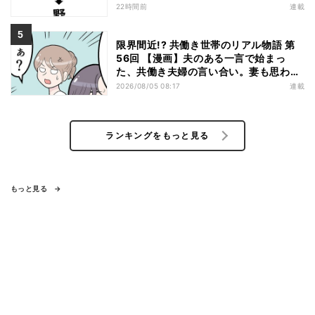
22時間前
連載
限界間近!? 共働き世帯のリアル物語 第
56回 【漫画】夫のある一言で始まっ
た、共働き夫婦の言い合い。妻も思わ
ず…
2026/08/05 08:17
連載
ランキングをもっと見る
もっと見る