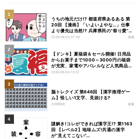
うちの地元だけ!? 都道府県あるある 第
20回 【漫画】「いよいよやな…」仕事
より優先は当然!? 兵庫県民の“祭り愛”が
熱すぎた
2026/08/05 07:00
連載
【ドンキ】夏福袋＆セール開催! 日用品
からお菓子まで1000～3000円の福袋
が充実、家電やアパレルなど人気商品も
特価
2026/08/04 15:51
脳トレクイズ 第646回 【漢字推理ゲー
ム】怪しい1文字、見抜ける?
23時間前
連載
謎解き!コレができれば漢字王!? 第1163
回 【レベル2】地味ムズ!共通の漢字
が“見えてこない”…