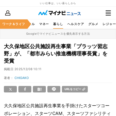
いい仕事は、いい暮らしから
ャリア
ワーク＆ライフ
ビジネススキル
マネー
暮らし
ヘルスケア
グルメ
レジャー
Googleでマイナビニュースを優先表示する方法
大久保地区公共施設再生事業「プラッツ習志
野」が、「都市みらい推進機構理事長賞」を
受賞
掲載日
2025/12/08 10:11
著者：
CHIGAKO
URLをコピー
大久保地区公共施設再生事業を手掛けたスターツコー
ポレーション、スターツCAM、スターツファシリティ