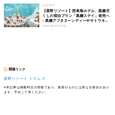
レジャー
【星野リゾート】西表島ホテル、黒糖尽
くしの宿泊プラン「黒糖ステイ」発売へ
- 黒糖アフタヌーンティーやサトウキビ
畑ツアーなど
2025/09/30 07:08
関連リンク
星野リゾート トマム
※本記事は掲載時点の情報であり、最新のものとは異なる場合があり
ます。予めご了承ください。