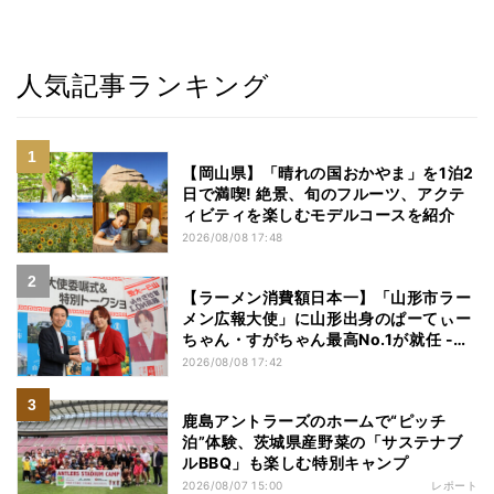
人気記事ランキング
【岡山県】「晴れの国おかやま」を1泊2
日で満喫! 絶景、旬のフルーツ、アクテ
ィビティを楽しむモデルコースを紹介
2026/08/08 17:48
【ラーメン消費額日本一】「山形市ラー
メン広報大使」に山形出身のぱーてぃー
ちゃん・すがちゃん最高No.1が就任 -
「山ラー」の魅力を発信へ
2026/08/08 17:42
鹿島アントラーズのホームで“ピッチ
泊”体験、茨城県産野菜の「サステナブ
ルBBQ」も楽しむ特別キャンプ
2026/08/07 15:00
レポート