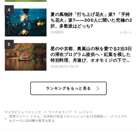
夏の風物詩「打ち上げ花火」派? 「手持
ち花火」派?――300人に聞いた究極の2
択、多数派はどっち?
21時間前
レポート
星のや京都、奥嵐山の秋を愛でる2泊3日
の滞在プログラム提供へ - 紅葉を模した
特別料理、舟遊び、オオモミジの下でお
こなう深呼吸など
2026/08/07 09:15
ランキングをもっと見る
マイナビニューストップ
ワーク＆ライフ
レジャー
星野リゾート トマム、日本初の常設ドローンショーを12月開始へ - クリスマス
をテーマに500機が夜空を彩る