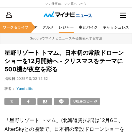
いい仕事は、いい暮らしから
暮らし
ワーク＆ライフ
ヘルスケア
グルメ
レジャー
車とバイク
キャッシュレス
Googleでマイナビニュースを優先表示する方法
星野リゾート トマム、日本初の常設ドローン
ショーを12月開始へ - クリスマスをテーマに
500機が夜空を彩る
掲載日
2025/10/02 12:52
著者：
Yumi's life
URLをコピー
「星野リゾート トマム」(北海道勇払郡)は12月6日、
AlterSkyとの協業で、日本初の常設ドローンショーを