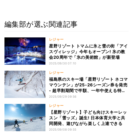
編集部が選ぶ関連記事
レジャー
星野リゾート トマムに氷と雪の街「アイ
スヴィレッジ」今年もオープン! 氷の教
会20周年で「氷の美術館」が新登場
2025/09/30 07:10
レジャー
福島県のスキー場「星野リゾート ネコマ
マウンテン」が25-26シーズン券を発売
- 超早割期間で半額、一年中使える特典
も
2025/09/29 09:56
レジャー
【星野リゾート】子ども向けスキーレッ
スン「雪ッズ」誕生! 日本体育大学と共
同開発、遊びながら楽しく上達できる
2025/09/08 09:55