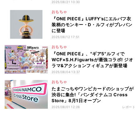
2025/08/21 10:30
おもちゃ
『ONE PIECE』LUFFY’sにエルバフ衣
装柄のモンキー・D・ルフィがプレバン
に登場
2025/08/12 17:51
おもちゃ
『ONE PIECE』、"ギア5"ルフィで
WCF×S.H.Figuartsが最強コラボ! ジオ
ラマ&アクションフィギュアが新登場
2025/08/04 13:37
おもちゃ
たまごっちやワンピカードのショップが
渋谷に集合!「バンダイナムコ Cross
Store」8月1日オープン
2025/08/01 12:26
レポート