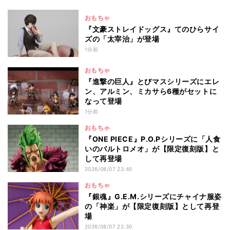
おもちゃ
『文豪ストレイドッグス』てのひらサイ
ズの「太宰治」が登場
1分前
おもちゃ
『進撃の巨人』とびマスシリーズにエレ
ン、アルミン、ミカサら6種がセットに
なって登場
1分前
おもちゃ
『ONE PIECE』P.O.Pシリーズに「人食
いのバルトロメオ」が【限定復刻版】と
して再登場
2026/08/07 22:45
おもちゃ
『銀魂』G.E.M.シリーズにチャイナ服姿
の「神楽」が【限定復刻版】として再登
場
2026/08/07 22:30