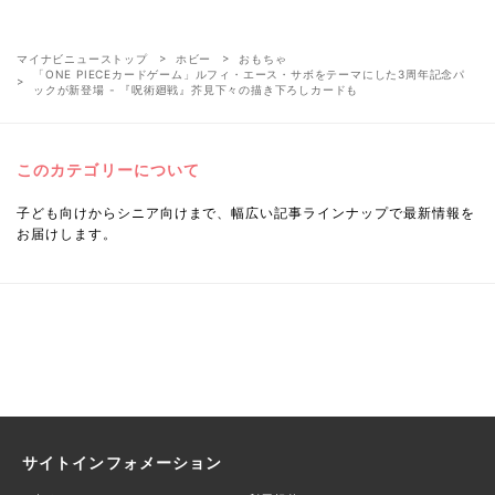
マイナビニューストップ
ホビー
おもちゃ
「ONE PIECEカードゲーム」ルフィ・エース・サボをテーマにした3周年記念パ
ックが新登場 - 『呪術廻戦』芥見下々の描き下ろしカードも
このカテゴリーについて
子ども向けからシニア向けまで、幅広い記事ラインナップで最新情報を
お届けします。
サイトインフォメーション