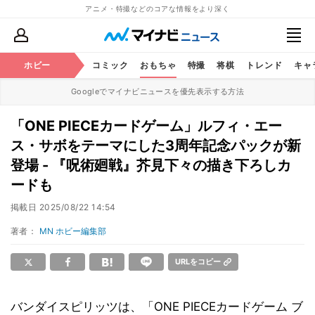
アニメ・特撮などのコアな情報をより深く
アニメ
ホビー
鉄道
コミック
おもちゃ
特撮
将棋
トレンド
キャ
Googleでマイナビニュースを優先表示する方法
「ONE PIECEカードゲーム」ルフィ・エー
ス・サボをテーマにした3周年記念パックが新
登場 - 『呪術廻戦』芥見下々の描き下ろしカ
ードも
掲載日
2025/08/22 14:54
著者：
MN ホビー編集部
URLをコピー
バンダイスピリッツは、「ONE PIECEカードゲーム ブ