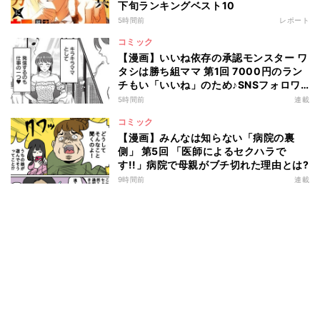
下旬ランキングベスト10
5時間前
レポート
コミック
【漫画】いいね依存の承認モンスター ワ
タシは勝ち組ママ 第1回 7000円のラン
チもい「いいね」のため♪SNSフォロワ
ー2万人の"キラキラママ"の生活とは?
5時間前
連載
コミック
【漫画】みんなは知らない「病院の裏
側」 第5回 「医師によるセクハラで
す!!」病院で母親がブチ切れた理由とは?
9時間前
連載