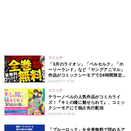
コミック
「3月のライオン」「ベルセルク」「ホ
ーリーランド」など「ヤングアニマル」
作品がコミックシーモアで24時間限定全
巻無料&大量無料!
2025/07/11 11:35
コミック
テラーノベルの人気作品がコミカライ
ズ！『キミの瞳に魅せられて』、コミッ
クシーモアにて独占先行配信
2025/06/10 08:00
「ブルーロック」を全巻無料で読めるア