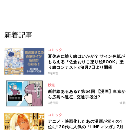
新着記事
コミック
夏休みに塗り絵はいかが？ サイン色紙が
もらえる『佐倉おりこ塗り絵BOOK』塗
り絵コンテストが8月7日より開催
1時間前
鉄道
新幹線あるある? 第54回 【漫画】東京か
ら広島へ遠征…交通手段は?
3時間前
連載
コミック
アニメ・映画化したあの漫画が堂々の1
位に! 20代に人気の「LINEマンガ」7月