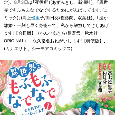
定)。8月3日は｢死役所｣(あずみきし、新潮社)、｢異世
界でもふもふなでなでするためにがんばってます｡(コ
ミック)｣(高上
優里
子/向日葵/雀葵蘭、双葉社)、｢授か
離婚～一刻も早く身籠って、私から解放してさしあげ
ます!【合冊版】｣(かんべあきら/長野雪、秋水社
ORIGINAL)、｢永久指名おねがいします!【特装版】｣
(カナエサト、シーモアコミックス)