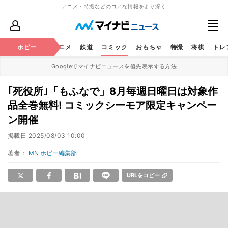
アニメ・特撮などのコアな情報をより深く
ホビー
アニメ
鉄道
コミック
おもちゃ
特撮
将棋
トレ
Googleでマイナビニュースを優先表示する方法
｢死役所｣「もふなで」8月毎週日曜日は対象作
品全巻無料! コミックシーモア限定キャンペー
ン開催
掲載日
2025/08/03 10:00
著者：
MN ホビー編集部
URLをコピー